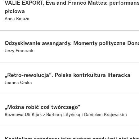
VALIE EXPORT, Eva and Franco Mattes: performans,
płciowa
Anna Kałuża
Odzyskiwanie awangardy. Momenty polityczne Don
Jerzy Franczak
„Retro-rewolucja”. Polska kontrkultura literacka
Joanna Orska
„Można robić coś twórczego”
Rozmowa Uli Kijak z Barbarą Lityńską i Danielem Krajewskim
Kapitalizm narodowy jako system produkcji ciał ob