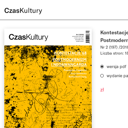
Kontestacje
Postmodern
Nr 2 (197) /201
Liczba stron: 1
wersja pdf
wydanie p
zł