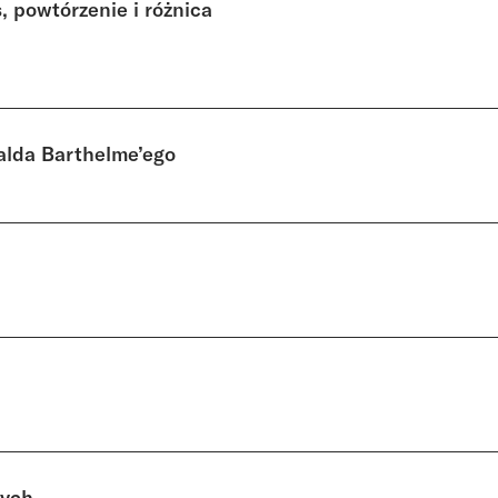
 powtórzenie i różnica
alda Barthelme’ego
cych