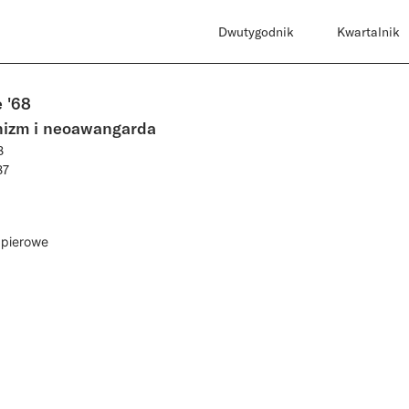
Dwutygodnik
Kwartalnik
 '68
izm i neoawangarda
8
87
apierowe