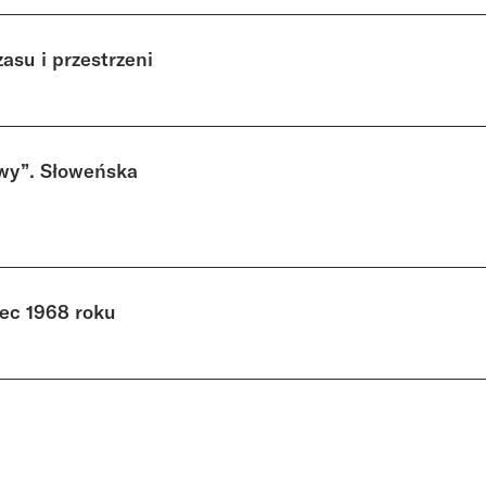
su i przestrzeni
awy”. Słoweńska
bec 1968 roku