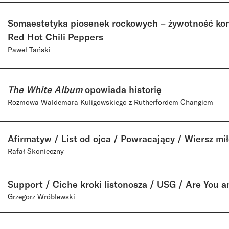
Somaestetyka piosenek rockowych – żywotność kon
Red Hot Chili Peppers
Paweł Tański
The White Album
opowiada historię
Rozmowa Waldemara Kuligowskiego z Rutherfordem Changiem
Afirmatyw / List od ojca / Powracający / Wiersz mi
Rafał Skonieczny
Support / Ciche kroki listonosza / USG / Are You a
Grzegorz Wróblewski