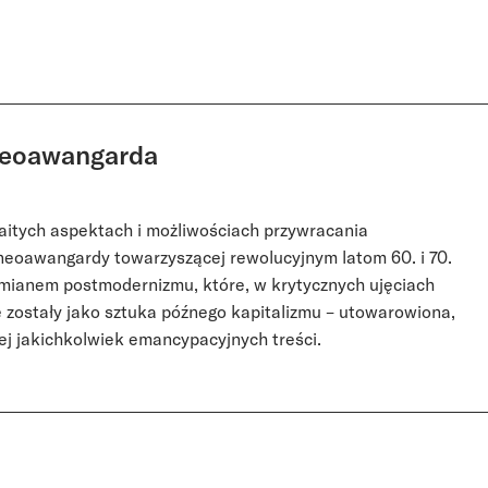
neoawangarda
maitych aspektach i możliwościach przywracania
eoawangardy towarzyszącej rewolucyjnym latom 60. i 70.
 mianem postmodernizmu, które, w krytycznych ujęciach
 zostały jako sztuka późnego kapitalizmu – utowarowiona,
ej jakichkolwiek emancypacyjnych treści.