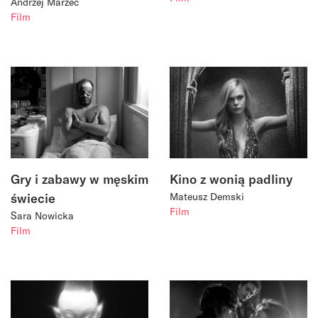
Andrzej Marzec
Film
Gry i zabawy w męskim
Kino z wonią padliny
świecie
Mateusz Demski
Film
Sara Nowicka
Film