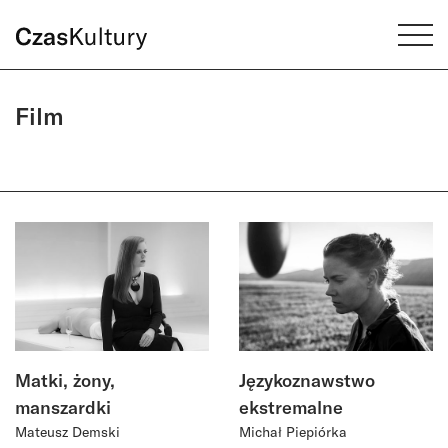
Film
Matki, żony,
Językoznawstwo
manszardki
ekstremalne
Mateusz Demski
Michał Piepiórka