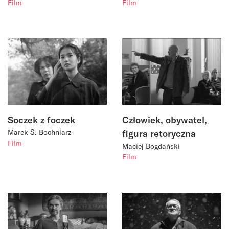
Film
Film
Soczek z foczek
Człowiek, obywatel,
Marek S. Bochniarz
figura retoryczna
Film
Maciej Bogdański
Film