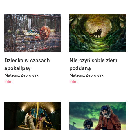
Dziecko w czasach
Nie czyń sobie ziemi
apokalipsy
poddaną
Mateusz Żebrowski
Mateusz Żebrowski
Film
Film