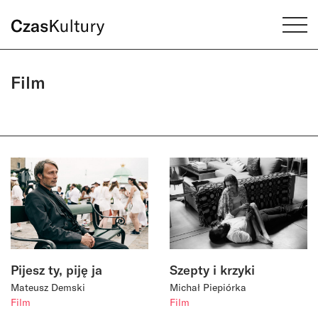
Film
Pijesz ty, piję ja
Szepty i krzyki
Mateusz Demski
Michał Piepiórka
Film
Film