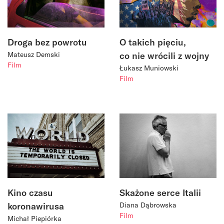
Droga bez powrotu
O takich pięciu,
Mateusz Demski
co nie wrócili z wojny
Film
Łukasz Muniowski
Film
Kino czasu
Skażone serce Italii
koronawirusa
Diana Dąbrowska
Film
Michał Piepiórka