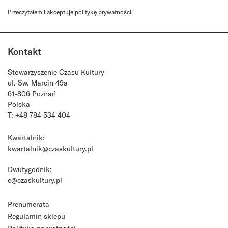
Przeczytałem i akceptuje
politykę prywatności
Kontakt
Stowarzyszenie Czasu Kultury
ul. Św. Marcin 49a
61-806 Poznań
Polska
T: +48 784 534 404
Kwartalnik:
kwartalnik@czaskultury.pl
Dwutygodnik:
e@czaskultury.pl
Prenumerata
Regulamin sklepu