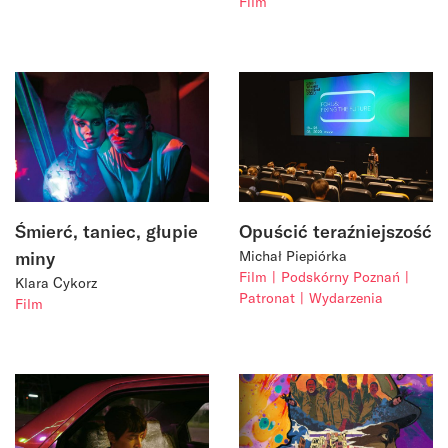
Film
Śmierć, taniec, głupie
Opuścić teraźniejszość
miny
Michał Piepiórka
Film
Podskórny Poznań
Klara Cykorz
Patronat
Wydarzenia
Film