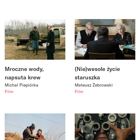
Mroczne wody,
(Nie)wesołe życie
napsuta krew
staruszka
Michał Piepiórka
Mateusz Żebrowski
Film
Film