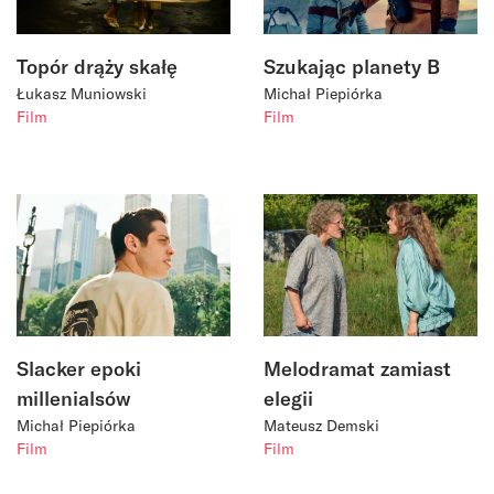
Topór drąży skałę
Szukając planety B
Łukasz Muniowski
Michał Piepiórka
Film
Film
Slacker epoki
Melodramat zamiast
millenialsów
elegii
Michał Piepiórka
Mateusz Demski
Film
Film