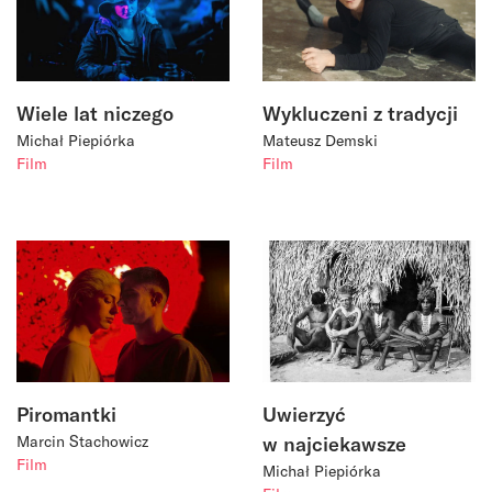
Wiele lat niczego
Wykluczeni z tradycji
Michał Piepiórka
Mateusz Demski
Film
Film
Piromantki
Uwierzyć
Marcin Stachowicz
w najciekawsze
Film
Michał Piepiórka