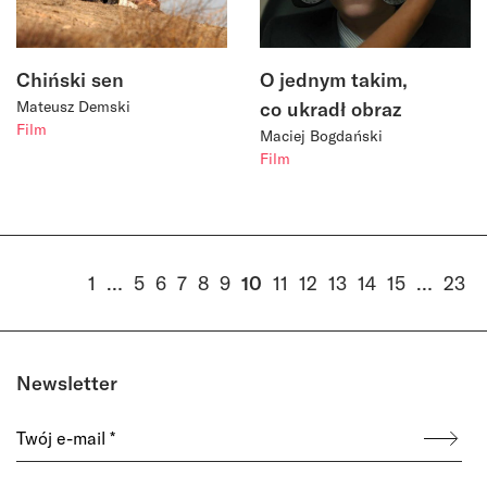
Chiński sen
O jednym takim,
Mateusz Demski
co ukradł obraz
Film
Maciej Bogdański
Film
1
…
5
6
7
8
9
10
11
12
13
14
15
…
23
Newsletter