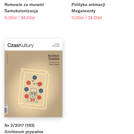
Romowie za murami
Polityka animacji
Samokolonizacja
Megaiwenty
Zakres
Zakres
0,00
zł
/
24,00
zł
0,00
zł
/
24,00
zł
cen:
cen:
od
od
0,00zł
0,00zł
do
do
24,00zł
24,00zł
Nr 2/2017 (193)
Archiwum prywatne