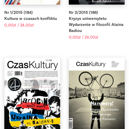
Nr 1/2015 (184)
Nr 3/2015 (186)
Kultura w czasach konfliktu
Kryzys uniwersytetu
Zakres
Wydarzenie w filozofii Alaina
0,00
zł
/
24,00
zł
cen:
Badiou
od
Zakres
0,00
zł
/
24,00
zł
0,00zł
cen:
do
od
24,00zł
0,00zł
do
24,00zł