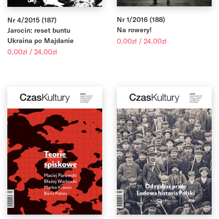
Nr 1/2016 (188)
Nr 4/2015 (187)
Na rowery!
Jarocin: reset buntu
Zakres
Ukraina po Majdanie
0,00
zł
/
24,00
zł
cen:
Zakres
0,00
zł
/
24,00
zł
od
cen:
0,00zł
od
do
0,00zł
24,00zł
do
24,00zł