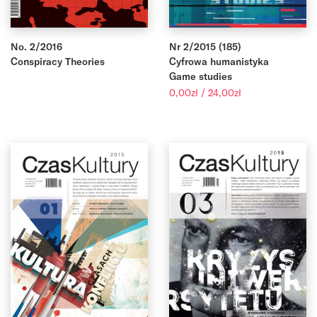
No. 2/2016
Nr 2/2015 (185)
Conspiracy Theories
Cyfrowa humanistyka
Game studies
Zakres
0,00
zł
/
24,00
zł
cen:
od
0,00zł
do
24,00zł