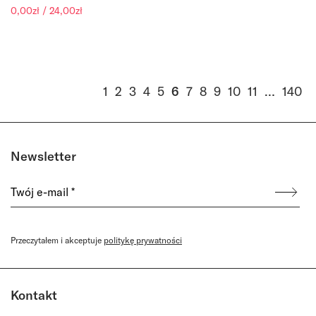
Zakres
0,00
zł
/
24,00
zł
cen:
od
0,00zł
do
24,00zł
1
2
3
4
5
6
7
8
9
10
11
…
140
Newsletter
Przeczytałem i akceptuje
politykę prywatności
Kontakt