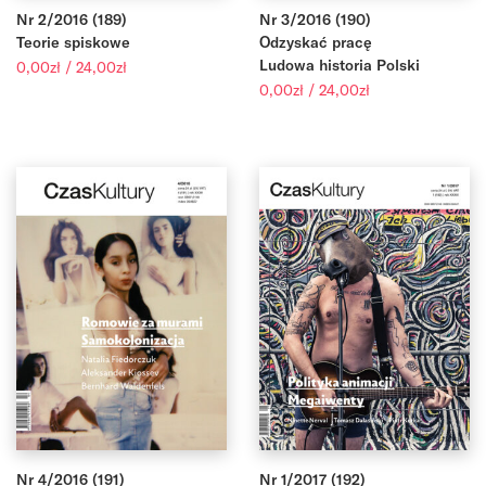
Nr 2/2016 (189)
Nr 3/2016 (190)
Teorie spiskowe
Odzyskać pracę
Zakres
Ludowa historia Polski
0,00
zł
/
24,00
zł
cen:
Zakres
0,00
zł
/
24,00
zł
od
cen:
0,00zł
od
do
0,00zł
24,00zł
do
24,00zł
Nr 4/2016 (191)
Nr 1/2017 (192)