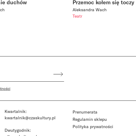
ie duchów
Przemoc kołem się toczy
ach
Aleksandra Wach
Teatr
atności
Kwartalnik:
Prenumerata
kwartalnik@czaskultury.pl
Regulamin sklepu
Polityka prywatności
Dwutygodnik: