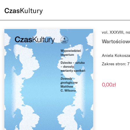
vol. XXXVIII, n
Wartościow
Aniela Kokosz
Zakres stron: 
0,00
zł