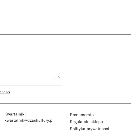
atności
Kwartalnik:
Prenumerata
kwartalnik@czaskultury.pl
Regulamin sklepu
Polityka prywatności