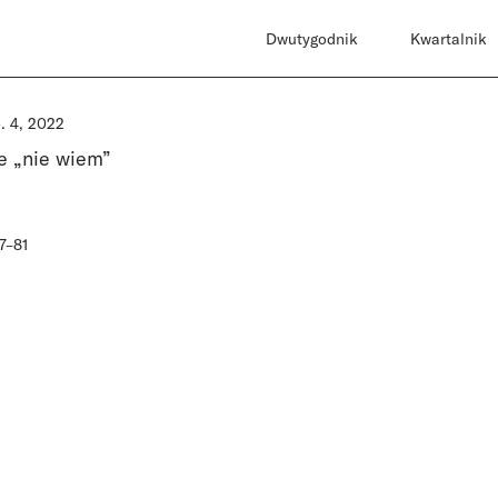
Dwutygodnik
Kwartalnik
o. 4, 2022
e „nie wiem”
a
77–81