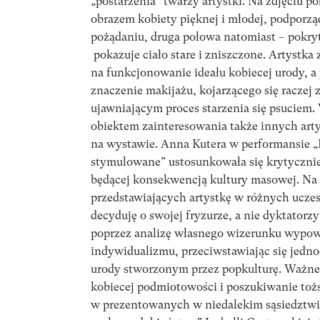
„postarzenia” twarzy artystki. Na zdjęciu p
obrazem kobiety pięknej i młodej, podpor
pożądaniu, druga połowa natomiast – pokr
pokazuje ciało stare i zniszczone. Artystk
na funkcjonowanie ideału kobiecej urody, a
znaczenie makijażu, kojarzącego się raczej 
ujawniającym proces starzenia się psuciem.
obiektem zainteresowania także innych ar
na wystawie. Anna Kutera w performansie „F
stymulowane” ustosunkowała się krytycznie
będącej konsekwencją kultury masowej. Na 
przedstawiających artystkę w różnych uczes
decyduję o swojej fryzurze, a nie dyktatorz
poprzez analizę własnego wizerunku wypowi
indywidualizmu, przeciwstawiając się jedno
urody stworzonym przez popkulturę. Ważne s
kobiecej podmiotowości i poszukiwanie toż
w prezentowanych w niedalekim sąsiedztwi