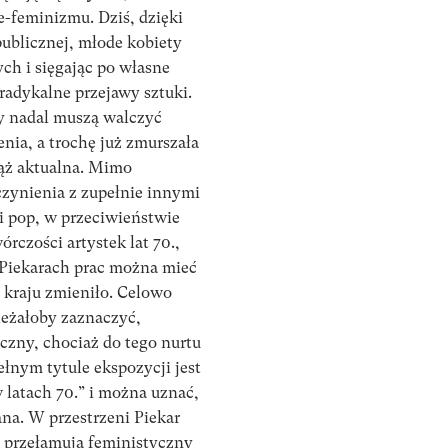
e-feminizmu. Dziś, dzięki
publicznej, młode kobiety
ch i sięgając po własne
radykalne przejawy sztuki.
y nadal muszą walczyć
nia, a trochę już zmurszała
iąż aktualna. Mimo
zynienia z zupełnie innymi
ji pop, w przeciwieństwie
rczości artystek lat 70.,
 Piekarach prac można mieć
m kraju zmieniło. Celowo
leżałoby zaznaczyć,
czny, chociaż do tego nurtu
ełnym tytule ekspozycji jest
 latach 70.” i można uznać,
ana. W przestrzeni Piekar
 przełamują feministyczny