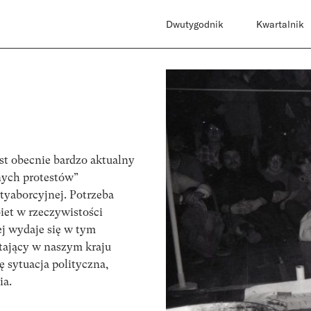
Dwutygodnik
Kwartalnik
st obecnie bardzo aktualny
rnych protestów”
yaborcyjnej. Potrzeba
et w rzeczywistości
ej wydaje się w tym
tający w naszym kraju
ę sytuacja polityczna,
ia.