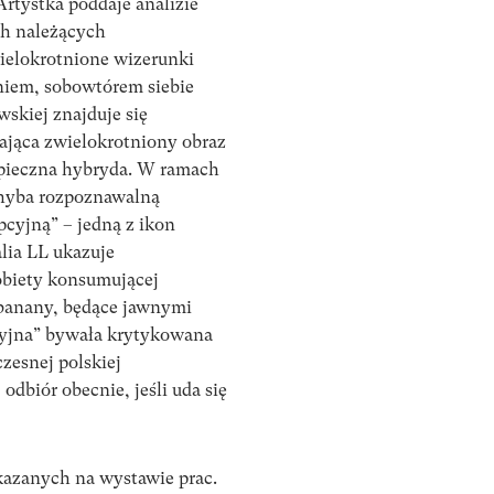
Artystka poddaje analizie
ch należących
ielokrotnione wizerunki
eniem, sobowtórem siebie
skiej znajduje się
iająca zwielokrotniony obraz
zpieczna hybryda. W ramach
chyba rozpoznawalną
mpcyjną” – jedną z ikon
lia LL ukazuje
obiety konsumującej
 banany, będące jawnymi
cyjna” bywała krytykowana
zesnej polskiej
 odbiór obecnie, jeśli uda się
kazanych na wystawie prac.