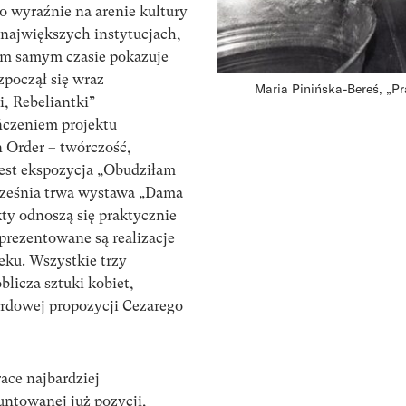
o wyraźnie na arenie kultury
 największych instytucjach,
tym samym czasie pokazuje
zpoczął się wraz
Maria Pinińska-Bereś, „Pra
i, Rebeliantki”
czeniem projektu
 Order – twórczość,
jest ekspozycja „Obudziłam
 września trwa wystawa „Dama
kty odnoszą się praktycznie
prezentowane są realizacje
eku. Wszystkie trzy
licza sztuki kobiet,
rdowej propozycji Cezarego
ace najbardziej
untowanej już pozycji,