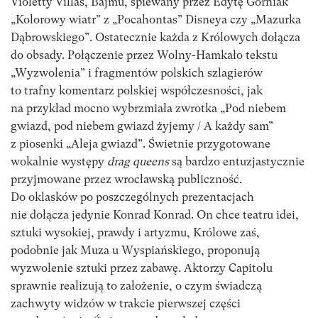
Violetty Villas, Bajmu, śpiewany przez Edytę Górniak
„Kolorowy wiatr” z „Pocahontas” Disneya czy „Mazurka
Dąbrowskiego”. Ostatecznie każda z Królowych dołącza
do obsady. Połączenie przez Wolny-Hamkało tekstu
„Wyzwolenia” i fragmentów polskich szlagierów
to trafny komentarz polskiej współczesności, jak
na przykład mocno wybrzmiała zwrotka „Pod niebem
gwiazd, pod niebem gwiazd żyjemy / A każdy sam”
z piosenki „Aleja gwiazd”. Świetnie przygotowane
wokalnie występy
drag queens
są bardzo entuzjastycznie
przyjmowane przez wrocławską publiczność.
Do oklasków po poszczególnych prezentacjach
nie dołącza jedynie Konrad Konrad. On chce teatru idei,
sztuki wysokiej, prawdy i artyzmu, Królowe zaś,
podobnie jak Muza u Wyspiańskiego, proponują
wyzwolenie sztuki przez zabawę. Aktorzy Capitolu
sprawnie realizują to założenie, o czym świadczą
zachwyty widzów w trakcie pierwszej części