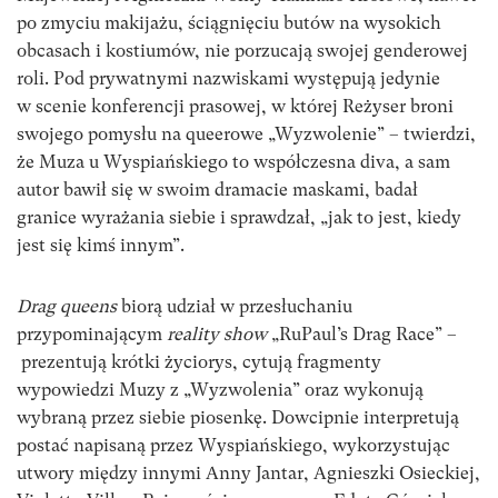
po zmyciu makijażu, ściągnięciu butów na wysokich
obcasach i kostiumów, nie porzucają swojej genderowej
roli. Pod prywatnymi nazwiskami występują jedynie
w scenie konferencji prasowej, w której Reżyser broni
swojego pomysłu na queerowe „Wyzwolenie” – twierdzi,
że Muza u Wyspiańskiego to współczesna diva, a sam
autor bawił się w swoim dramacie maskami, badał
granice wyrażania siebie i sprawdzał, „jak to jest, kiedy
jest się kimś innym”.
Drag queens
biorą udział w przesłuchaniu
przypominającym
reality show
„RuPaul’s Drag Race” –
prezentują krótki życiorys, cytują fragmenty
wypowiedzi Muzy z „Wyzwolenia” oraz wykonują
wybraną przez siebie piosenkę. Dowcipnie interpretują
postać napisaną przez Wyspiańskiego, wykorzystując
utwory między innymi Anny Jantar, Agnieszki Osieckiej,