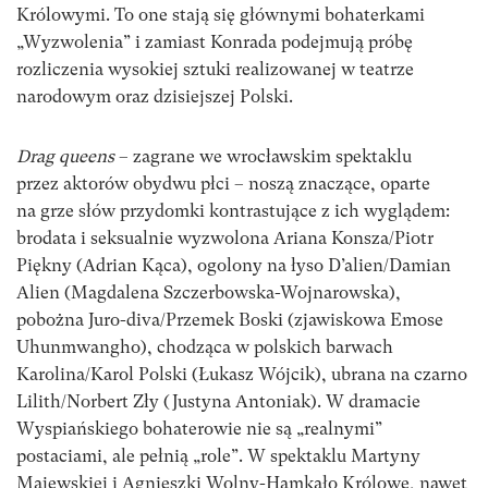
Królowymi. To one stają się głównymi bohaterkami
„Wyzwolenia” i zamiast Konrada podejmują próbę
rozliczenia wysokiej sztuki realizowanej w teatrze
narodowym oraz dzisiejszej Polski.
Drag queens
– zagrane we wrocławskim spektaklu
przez aktorów obydwu płci – noszą znaczące, oparte
na grze słów przydomki kontrastujące z ich wyglądem:
brodata i seksualnie wyzwolona Ariana Konsza/Piotr
Piękny (Adrian Kąca), ogolony na łyso D’alien/Damian
Alien (Magdalena Szczerbowska-Wojnarowska),
pobożna Juro-diva/Przemek Boski (zjawiskowa Emose
Uhunmwangho), chodząca w polskich barwach
Karolina/Karol Polski (Łukasz Wójcik), ubrana na czarno
Lilith/Norbert Zły (Justyna Antoniak). W dramacie
Wyspiańskiego bohaterowie nie są „realnymi”
postaciami, ale pełnią „role”. W spektaklu Martyny
Majewskiej i Agnieszki Wolny-Hamkało Królowe, nawet