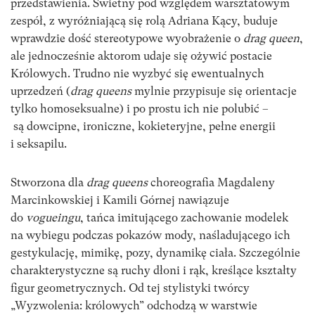
przedstawienia. Świetny pod względem warsztatowym
zespół, z wyróżniającą się rolą Adriana Kący, buduje
wprawdzie dość stereotypowe wyobrażenie o
drag queen
,
ale jednocześnie aktorom udaje się ożywić postacie
Królowych. Trudno nie wyzbyć się ewentualnych
uprzedzeń (
drag queens
mylnie przypisuje się orientacje
tylko homoseksualne) i po prostu ich nie polubić –
są dowcipne, ironiczne, kokieteryjne, pełne energii
i seksapilu.
Stworzona dla
drag queens
choreografia Magdaleny
Marcinkowskiej i Kamili Górnej nawiązuje
do
vogueingu
, tańca imitującego zachowanie modelek
na wybiegu podczas pokazów mody, naśladującego ich
gestykulację, mimikę, pozy, dynamikę ciała. Szczególnie
charakterystyczne są ruchy dłoni i rąk, kreślące kształty
figur geometrycznych. Od tej stylistyki twórcy
„Wyzwolenia: królowych” odchodzą w warstwie