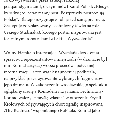
co do wyzwolenia przez sztukę, skażoną
postparadygmatami, o czym mówi Karol Polski: „Kiedyś
było święto, teraz mamy post. Postprawdy postponują
Polskę”. Dlatego rezygnuje z roli przed samą premierą.
Zastępuje go zblazowany Techniczny (świetna rola
Ceziego Studniaka), którego postać inspirowana jest
teatralnymi robotnikami z I aktu „Wyzwolenia”.
Wolny-Hamkało interesuje u Wyspiańskiego temat
sprzeciwu reprezentantów mniejszości (w dramacie był
nim Konrad-artysta) wobec procesów społecznej
internalizacji – i ten wątek najmocniej podkreśla,
na przykład przez cytowanie wybranych fragmentów
jego dramatu. W zakończeniu wrocławskiego spektaklu
oglądamy scenę z Konradem i Eryniami. Techniczny-
Konrad walczy „z myślą własną” w otoczeniu Erynii-
Królowych odgrywających choreografię inspirowaną
„The Realness” wspomianego RuPaula. Konrad jako