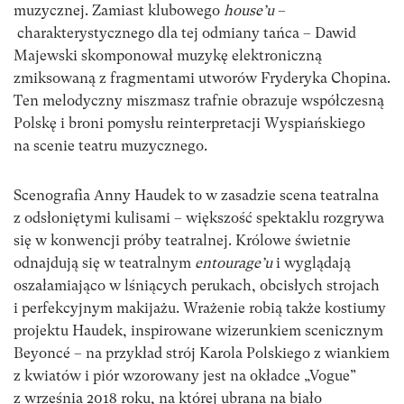
muzycznej. Zamiast klubowego
house’u
–
charakterystycznego dla tej odmiany tańca – Dawid
Majewski skomponował muzykę elektroniczną
zmiksowaną z fragmentami utworów Fryderyka Chopina.
Ten melodyczny miszmasz trafnie obrazuje współczesną
Polskę i broni pomysłu reinterpretacji Wyspiańskiego
na scenie teatru muzycznego.
Scenografia Anny Haudek to w zasadzie scena teatralna
z odsłoniętymi kulisami – większość spektaklu rozgrywa
się w konwencji próby teatralnej. Królowe świetnie
odnajdują się w teatralnym
entourage’u
i wyglądają
oszałamiająco w lśniących perukach, obcisłych strojach
i perfekcyjnym makijażu. Wrażenie robią także kostiumy
projektu Haudek, inspirowane wizerunkiem scenicznym
Beyoncé – na przykład strój Karola Polskiego z wiankiem
z kwiatów i piór wzorowany jest na okładce „Vogue”
z września 2018 roku, na której ubrana na biało