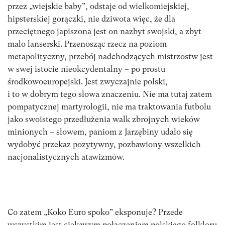
przez „wiejskie baby”, odstaje od wielkomiejskiej,
hipsterskiej gorączki, nie dziwota więc, że dla
przeciętnego japiszona jest on nazbyt swojski, a zbyt
mało lanserski. Przenosząc rzecz na poziom
metapolityczny, przebój nadchodzących mistrzostw jest
w swej istocie nieokcydentalny – po prostu
środkowoeuropejski. Jest zwyczajnie polski,
i to w dobrym tego słowa znaczeniu. Nie ma tutaj zatem
pompatycznej martyrologii, nie ma traktowania futbolu
jako swoistego przedłużenia walk zbrojnych wieków
minionych – słowem, paniom z Jarzębiny udało się
wydobyć przekaz pozytywny, pozbawiony wszelkich
nacjonalistycznych atawizmów.
Co zatem „Koko Euro spoko” eksponuje? Przede
wszystkim jest ciekawym połączeniem polskiego folkloru