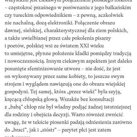
– częstokroć przaśnego w porównaniu z jego bałkańskim
czy tureckim odpowiednikiem – z pewną, aczkolwiek
nie nachalną, dozą elektroniki. Połączenie obrazu
dawnej, sielskiej, charakterystycznej dla ziem polskich,
a także uwielbianej przez całe pokolenia pisarzy
i poetów, polskiej wsi ze światem XXI wieku
to umiejętne, płynne położenie kładki pomiędzy tradycją
i nowoczesnością. Innym ciekawym aspektem jest daleko
posunięte sfeminizowanie utworu – nie dość, że jest
on wykonywany przez same kobiety, to jeszcze swym
strojem i wyglądem nawiązują one do obrazu wiejskiej
gospodyni. Tej samej, która „przez wieki” była szyją,
kręcącą chłopską głową. Wszakże bez konsultacji
z „babą” chłop nie był władny podjąć żadnej istotniejszej
dla rodziny i obejścia decyzji. Warto również zwrócić
uwagę, że w tekście piosenki padają odniesienia zarówno
do „braci”, jak i „sióstr” – parytet płci jest zatem