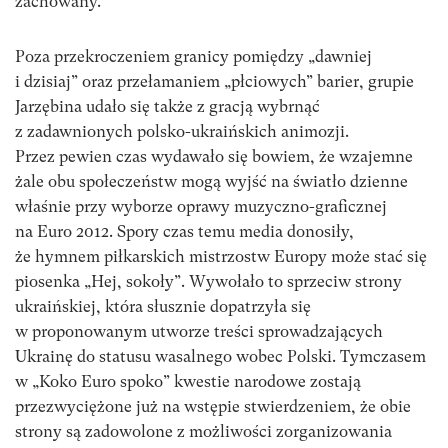
zachowany.
Poza przekroczeniem granicy pomiędzy „dawniej
i dzisiaj” oraz przełamaniem „płciowych” barier, grupie
Jarzębina udało się także z gracją wybrnąć
z zadawnionych polsko-ukraińskich animozji.
Przez pewien czas wydawało się bowiem, że wzajemne
żale obu społeczeństw mogą wyjść na światło dzienne
właśnie przy wyborze oprawy muzyczno-graficznej
na Euro 2012. Spory czas temu media donosiły,
że hymnem piłkarskich mistrzostw Europy może stać się
piosenka „Hej, sokoły”. Wywołało to sprzeciw strony
ukraińskiej, która słusznie dopatrzyła się
w proponowanym utworze treści sprowadzających
Ukrainę do statusu wasalnego wobec Polski. Tymczasem
w „Koko Euro spoko” kwestie narodowe zostają
przezwyciężone już na wstępie stwierdzeniem, że obie
strony są zadowolone z możliwości zorganizowania