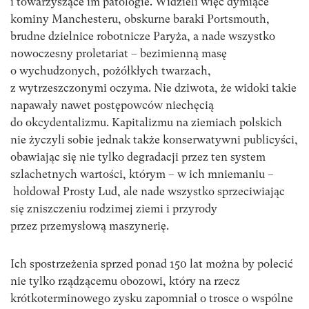
i towarzyszące im patologie. Widzieli więc dymiące
kominy Manchesteru, obskurne baraki Portsmouth,
brudne dzielnice robotnicze Paryża, a nade wszystko
nowoczesny proletariat – bezimienną masę
o wychudzonych, pożółkłych twarzach,
z wytrzeszczonymi oczyma. Nie dziwota, że widoki takie
napawały nawet postępowców niechęcią
do okcydentalizmu. Kapitalizmu na ziemiach polskich
nie życzyli sobie jednak także konserwatywni publicyści,
obawiając się nie tylko degradacji przez ten system
szlachetnych wartości, którym – w ich mniemaniu –
hołdował Prosty Lud, ale nade wszystko sprzeciwiając
się zniszczeniu rodzimej ziemi i przyrody
przez przemysłową maszynerię.
Ich spostrzeżenia sprzed ponad 150 lat można by polecić
nie tylko rządzącemu obozowi, który na rzecz
krótkoterminowego zysku zapomniał o trosce o wspólne