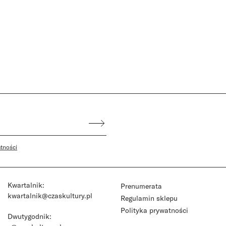
atności
Kwartalnik:
Prenumerata
kwartalnik@czaskultury.pl
Regulamin sklepu
Polityka prywatności
Dwutygodnik: