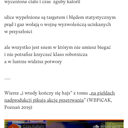
wycenione ciało i czas zguby kalorii
ulice wypełnione są targetem i błędem statystycznym
prąd i gaz wołają o wojnę wyzwoleńczą uciskanych
w przyszłości
ale wszystko jest snem w którym nie umiesz biegać
i nie potrafisz krzyczeć klaso robotnicza
a w lustrze widzisz potwory
___
Wiersz „i wtedy kończy się hajs” z tomu „
na giełdach
nadprodukcji pikują akcje przetrwania
” (WBPiCAK,
Poznań 2019)