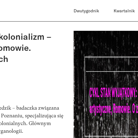
Dwutygodnik
Kwartalnik
olonializm –
Romowie.
ach
ledzik – badaczka związana
oznaniu, specjalizująca się
tkolonialnych. Głównym
yganologii.