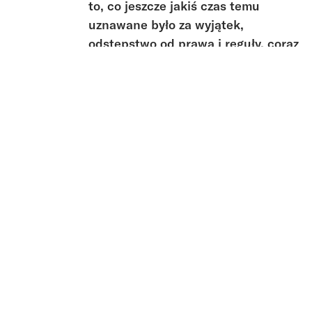
to, co jeszcze jakiś czas temu
uznawane było za wyjątek,
odstępstwo od prawa i reguły, coraz
częściej staje się normą. Pandemii
towarzyszy również powrót do
dyskusji na tematy obywatelstwa,
narodu, prawa oraz redefinicja
kategorii „zagrożeń”.
W ramach pandemicznego wyjątku
przemoc państwa nierzadko staje
się prawem, a prawo przemocą (co
wywołuje również odpowiedź
społeczeństwa). Podcasty stanowić
będą przestrzeń dla dyskusji na
temat związków pandemii z
kryzysem państwa, rasizmem,