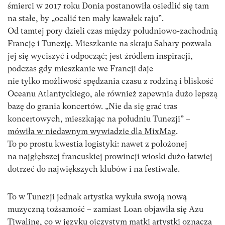
śmierci w 2017 roku Donia postanowiła osiedlić się tam
na stałe, by „ocalić ten mały kawałek raju”.
Od tamtej pory dzieli czas między południowo-zachodnią
Francję i Tunezję. Mieszkanie na skraju Sahary pozwala
jej się wyciszyć i odpocząć; jest źródłem inspiracji,
podczas gdy mieszkanie we Francji daje
nie tylko możliwość spędzania czasu z rodziną i bliskość
Oceanu Atlantyckiego, ale również zapewnia dużo lepszą
bazę do grania koncertów. „Nie da się grać tras
koncertowych, mieszkając na południu Tunezji” –
mówiła w niedawnym wywiadzie dla MixMag
.
To po prostu kwestia logistyki: nawet z położonej
na najgłębszej francuskiej prowincji wioski dużo łatwiej
dotrzeć do największych klubów i na festiwale.
To w Tunezji jednak artystka wykuła swoją nową
muzyczną tożsamość – zamiast Loan objawiła się Azu
Tiwaline, co w języku ojczystym matki artystki oznacza