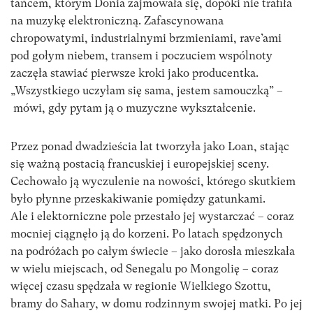
tańcem, którym Donia zajmowała się, dopóki nie trafiła
na muzykę elektroniczną. Zafascynowana
chropowatymi, industrialnymi brzmieniami, rave’ami
pod gołym niebem, transem i poczuciem wspólnoty
zaczęła stawiać pierwsze kroki jako producentka.
„Wszystkiego uczyłam się sama, jestem samouczką” –
mówi, gdy pytam ją o muzyczne wykształcenie.
Przez ponad dwadzieścia lat tworzyła jako Loan, stając
się ważną postacią francuskiej i europejskiej sceny.
Cechowało ją wyczulenie na nowości, którego skutkiem
było płynne przeskakiwanie pomiędzy gatunkami.
Ale i elektorniczne pole przestało jej wystarczać – coraz
mocniej ciągnęło ją do korzeni. Po latach spędzonych
na podróżach po całym świecie – jako dorosła mieszkała
w wielu miejscach, od Senegalu po Mongolię – coraz
więcej czasu spędzała w regionie Wielkiego Szottu,
bramy do Sahary, w domu rodzinnym swojej matki. Po jej