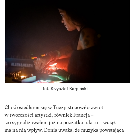
fot. Krzysztof Karpiński
Choć osiedlenie się w Tuezji stnaowiło zwrot
w tworczości artystki, również Francja –
co sygnalizowałem już na początku tekstu – wciąż
ma na nią wpływ. Donia uważa, że muzyka powstająca