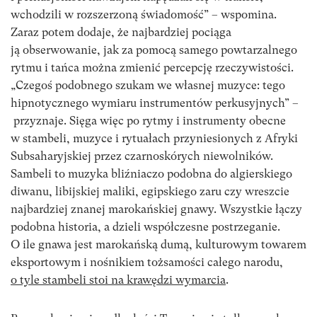
wchodzili w rozszerzoną świadomość” – wspomina.
Zaraz potem dodaje, że najbardziej pociąga
ją obserwowanie, jak za pomocą samego powtarzalnego
rytmu i tańca można zmienić percepcję rzeczywistości.
„Czegoś podobnego szukam we własnej muzyce: tego
hipnotycznego wymiaru instrumentów perkusyjnych” –
przyznaje. Sięga więc po rytmy i instrumenty obecne
w stambeli, muzyce i rytuałach przyniesionych z Afryki
Subsaharyjskiej przez czarnoskórych niewolników.
Sambeli to muzyka bliźniaczo podobna do algierskiego
diwanu, libijskiej maliki, egipskiego zaru czy wreszcie
najbardziej znanej marokańskiej gnawy. Wszystkie łączy
podobna historia, a dzieli współczesne postrzeganie.
O ile gnawa jest marokańską dumą, kulturowym towarem
eksportowym i nośnikiem tożsamości całego narodu,
o tyle stambeli stoi na krawędzi wymarcia
.