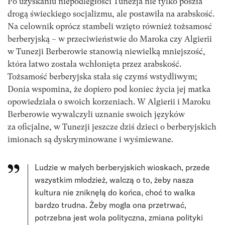
Po uzyskaniu niepodległości Tunezja nie tylko poszła
drogą świeckiego socjalizmu, ale postawiła na arabskość.
Na celownik oprócz stambeli wzięto również tożsamosć
berberyjską – w przeciwieństwie do Maroka czy Algierii
w Tunezji Berberowie stanowią niewielką mniejszość,
która łatwo została wchłonięta przez arabskość.
Tożsamość berberyjska stała się czymś wstydliwym;
Donia wspomina, że dopiero pod koniec życia jej matka
opowiedziała o swoich korzeniach. W Algierii i Maroku
Berberowie wywalczyli uznanie swoich języków
za oficjalne, w Tunezji jeszcze dziś dzieci o berberyjskich
imionach są dyskryminowane i wyśmiewane.
Ludzie w małych berberyjskich wioskach, przede
wszystkim młodzież, walczą o to, żeby nasza
kultura nie zniknęłą do końca, choć to walka
bardzo trudna. Żeby mogła ona przetrwać,
potrzebna jest wola polityczna, zmiana polityki