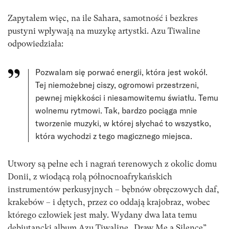
Zapytałem więc, na ile Sahara, samotność i bezkres
pustyni wpływają na muzykę artystki. Azu Tiwaline
odpowiedziała:
Pozwalam się porwać energii, która jest wokół.
Tej niemożebnej ciszy, ogromowi przestrzeni,
pewnej miękkości i niesamowitemu światłu. Temu
wolnemu rytmowi. Tak, bardzo pociąga mnie
tworzenie muzyki, w której słychać to wszystko,
która wychodzi z tego magicznego miejsca.
Utwory są pełne ech i nagrań terenowych z okolic domu
Donii, z wiodącą rolą północnoafrykańskich
instrumentów perkusyjnych – bębnów obręczowych daf,
krakebów – i dętych, przez co oddają krajobraz, wobec
którego człowiek jest mały. Wydany dwa lata temu
debiutancki album Azu Tiwaline „Draw Me a Silence”