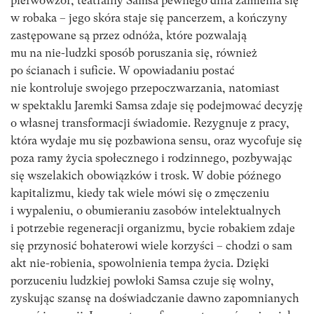
pierwowzór, teatralny Samsa pewnego dnia zamienia się
w robaka – jego skóra staje się pancerzem, a kończyny
zastępowane są przez odnóża, które pozwalają
mu na nie-ludzki sposób poruszania się, również
po ścianach i suficie. W opowiadaniu postać
nie kontroluje swojego przepoczwarzania, natomiast
w spektaklu Jaremki Samsa zdaje się podejmować decyzję
o własnej transformacji świadomie. Rezygnuje z pracy,
która wydaje mu się pozbawiona sensu, oraz wycofuje się
poza ramy życia społecznego i rodzinnego, pozbywając
się wszelakich obowiązków i trosk. W dobie późnego
kapitalizmu, kiedy tak wiele mówi się o zmęczeniu
i wypaleniu, o obumieraniu zasobów intelektualnych
i potrzebie regeneracji organizmu, bycie robakiem zdaje
się przynosić bohaterowi wiele korzyści – chodzi o sam
akt nie-robienia, spowolnienia tempa życia. Dzięki
porzuceniu ludzkiej powłoki Samsa czuje się wolny,
zyskując szansę na doświadczanie dawno zapomnianych