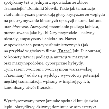
spotykamy też w jednym z opowiadań
ze zbioru
„Samosiejki” Dominiki Słowik
. Takie jak ta narracje
ekofeministyczne prowokują głosy krytyczne ze względu
na podtrzymywanie binarnych opozycji natura–kultura
oraz
bios–zoe
. Zazwyczaj przemianie podlega kobieta,
prezentowana jako byt bliższy przyrodzie – naiwny,
niestały, empatyczny i abiektalny. Nawet
w opowieściach postcyberfeministycznych (jak
na przykład w głośnym filmie
„Titane”
Julii Ducournau)
to kobiety łatwiej podlegają mutacji w maszyny
oraz maszynopodobne, cyborgiczne hybrydy.
Tymczasem twórcom i twórczyniom warszawskiej
„Przemiany” udało się wydobyć wywrotowy potencjał
męskiej transmutacji, wpisany w inspirujący ich,
kanoniczny utwór literacki.
Wyreżyserowany przez Jaremkę spektakl kreuje świat
lepki, obrzydliwy, dziwny; dominuje w nim estetyka