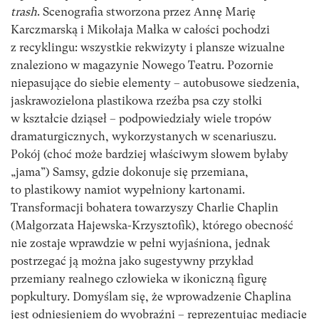
trash
. Scenografia stworzona przez Annę Marię
Karczmarską i Mikołaja Małka w całości pochodzi
z recyklingu: wszystkie rekwizyty i plansze wizualne
znaleziono w magazynie Nowego Teatru. Pozornie
niepasujące do siebie elementy – autobusowe siedzenia,
jaskrawozielona plastikowa rzeźba psa czy stołki
w kształcie dziąseł – podpowiedziały wiele tropów
dramaturgicznych, wykorzystanych w scenariuszu.
Pokój (choć może bardziej właściwym słowem byłaby
„jama”) Samsy, gdzie dokonuje się przemiana,
to plastikowy namiot wypełniony kartonami.
Transformacji bohatera towarzyszy Charlie Chaplin
(Małgorzata Hajewska-Krzysztofik), którego obecność
nie zostaje wprawdzie w pełni wyjaśniona, jednak
postrzegać ją można jako sugestywny przykład
przemiany realnego człowieka w ikoniczną figurę
popkultury. Domyślam się, że wprowadzenie Chaplina
jest odniesieniem do wyobraźni – reprezentując mediacje