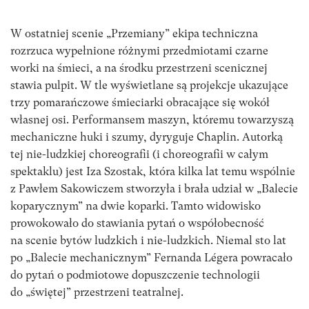
W ostatniej scenie „Przemiany” ekipa techniczna
rozrzuca wypełnione różnymi przedmiotami czarne
worki na śmieci, a na środku przestrzeni scenicznej
stawia pulpit. W tle wyświetlane są projekcje ukazujące
trzy pomarańczowe śmieciarki obracające się wokół
własnej osi. Performansem maszyn, któremu towarzyszą
mechaniczne huki i szumy, dyryguje Chaplin. Autorką
tej nie-ludzkiej choreografii (i choreografii w całym
spektaklu) jest Iza Szostak, która kilka lat temu wspólnie
z Pawłem Sakowiczem stworzyła i brała udział w „Balecie
koparycznym” na dwie koparki. Tamto widowisko
prowokowało do stawiania pytań o współobecność
na scenie bytów ludzkich i nie-ludzkich. Niemal sto lat
po „Balecie mechanicznym” Fernanda Légera powracało
do pytań o podmiotowe dopuszczenie technologii
do „świętej” przestrzeni teatralnej.