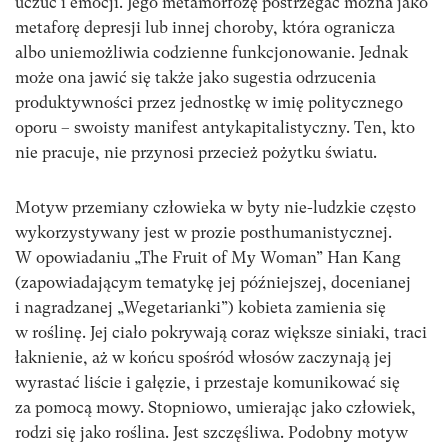
uczuć i emocji. Jego metamorfozę postrzegać można jako
metaforę depresji lub innej choroby, która ogranicza
albo uniemożliwia codzienne funkcjonowanie. Jednak
może ona jawić się także jako sugestia odrzucenia
produktywności przez jednostkę w imię politycznego
oporu – swoisty manifest antykapitalistyczny. Ten, kto
nie pracuje, nie przynosi przecież pożytku światu.
Motyw przemiany człowieka w byty nie-ludzkie często
wykorzystywany jest w prozie posthumanistycznej.
W opowiadaniu „The Fruit of My Woman” Han Kang
(zapowiadającym tematykę jej późniejszej, docenianej
i nagradzanej „Wegetarianki”) kobieta zamienia się
w roślinę. Jej ciało pokrywają coraz większe siniaki, traci
łaknienie, aż w końcu spośród włosów zaczynają jej
wyrastać liście i gałęzie, i przestaje komunikować się
za pomocą mowy. Stopniowo, umierając jako człowiek,
rodzi się jako roślina. Jest szczęśliwa. Podobny motyw