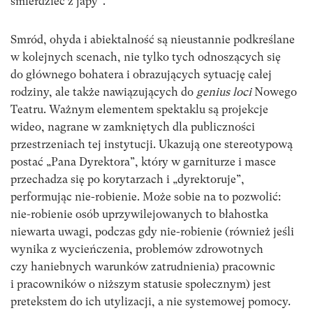
śmierdzieć z japy”.
Smród, ohyda i abiektalność są nieustannie podkreślane
w kolejnych scenach, nie tylko tych odnoszących się
do głównego bohatera i obrazujących sytuację całej
rodziny, ale także nawiązujących do
genius loci
Nowego
Teatru. Ważnym elementem spektaklu są projekcje
wideo, nagrane w zamkniętych dla publiczności
przestrzeniach tej instytucji. Ukazują one stereotypową
postać „Pana Dyrektora”, który w garniturze i masce
przechadza się po korytarzach i „dyrektoruje”,
performując nie-robienie. Może sobie na to pozwolić:
nie-robienie osób uprzywilejowanych to błahostka
niewarta uwagi, podczas gdy nie-robienie (również jeśli
wynika z wycieńczenia, problemów zdrowotnych
czy haniebnych warunków zatrudnienia) pracownic
i pracowników o niższym statusie społecznym) jest
pretekstem do ich utylizacji, a nie systemowej pomocy.