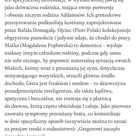
jako dziwaczna rodzinka, mająca swoje perwersje
i obsesje niczym rodzina Addamsów. Ich groteskowe
przerysowanie podkreślają kostiumy zaprojektowane
przez Rafała Domagałę. Ojciec (Piotr Polak) kolekcjonuje
obgryzione paznokcie i jedynie udaje, że chodzi do pracy.
Matka (Magdalena Popławska) to demonica – wydaje
rozkazy innym członkom rodziny, podczas gdy sama
nie robi niczego, by poprawić materialną sytuację swoich
bliskich, którzy wraz z przemianą jej syna, dotychczas
utrzymującego wszystkich, utracili główne źródło
dochodu. Greta jest freakiem i nerdem – to dziewczyna
ponadprzeciętnie inteligentna, ale także kąśliwa,
apatyczna i bezczelna; nie rozstaje się z płatnicą
do drewna, którą często obściskuje i całuje. Jako pierwsza
zauważa symptomy przemiany brata, co komunikuje
w dość specyficzny sposób (oczywiście można to uznać
za przejaw troski o rodzeństwo): „Gregorowi zaczęło