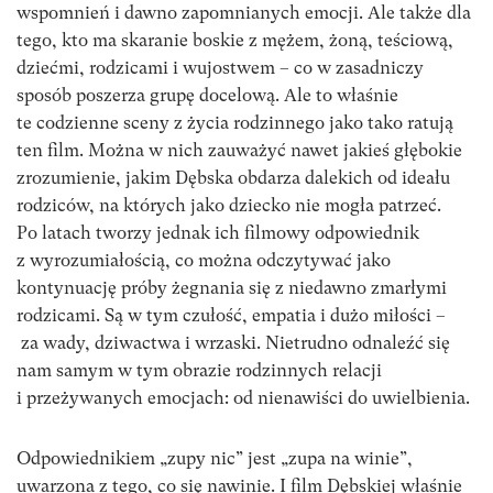
wspomnień i dawno zapomnianych emocji. Ale także dla
tego, kto ma skaranie boskie z mężem, żoną, teściową,
dziećmi, rodzicami i wujostwem – co w zasadniczy
sposób poszerza grupę docelową. Ale to właśnie
te codzienne sceny z życia rodzinnego jako tako ratują
ten film. Można w nich zauważyć nawet jakieś głębokie
zrozumienie, jakim Dębska obdarza dalekich od ideału
rodziców, na których jako dziecko nie mogła patrzeć.
Po latach tworzy jednak ich filmowy odpowiednik
z wyrozumiałością, co można odczytywać jako
kontynuację próby żegnania się z niedawno zmarłymi
rodzicami. Są w tym czułość, empatia i dużo miłości –
za wady, dziwactwa i wrzaski. Nietrudno odnaleźć się
nam samym w tym obrazie rodzinnych relacji
i przeżywanych emocjach: od nienawiści do uwielbienia.
Odpowiednikiem „zupy nic” jest „zupa na winie”,
uwarzona z tego, co się nawinie. I film Dębskiej właśnie