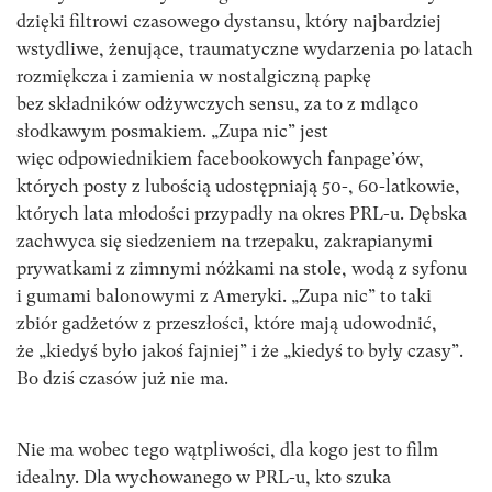
dzięki filtrowi czasowego dystansu, który najbardziej
wstydliwe, żenujące, traumatyczne wydarzenia po latach
rozmiękcza i zamienia w nostalgiczną papkę
bez składników odżywczych sensu, za to z mdląco
słodkawym posmakiem. „Zupa nic” jest
więc odpowiednikiem facebookowych fanpage’ów,
których posty z lubością udostępniają 50-, 60-latkowie,
których lata młodości przypadły na okres PRL-u. Dębska
zachwyca się siedzeniem na trzepaku, zakrapianymi
prywatkami z zimnymi nóżkami na stole, wodą z syfonu
i gumami balonowymi z Ameryki. „Zupa nic” to taki
zbiór gadżetów z przeszłości, które mają udowodnić,
że „kiedyś było jakoś fajniej” i że „kiedyś to były czasy”.
Bo dziś czasów już nie ma.
Nie ma wobec tego wątpliwości, dla kogo jest to film
idealny. Dla wychowanego w PRL-u, kto szuka