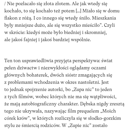
/ Nie pozłacało się złota złotem. Ale jak wtedy się
kochało, to się kochało też potem […] Miało się w domu
flakon z różą. I co innego się wtedy śniło. Mieszkania
były mniejsze dużo, ale się wszystko mieściło”. Czyli
w skrócie: kiedyś może było biedniej i skromniej,
ale jakoś fajniej i jakoś bardziej wspólnie.
Ten ton usprawiedliwia przyjęta perspektywa: świat
pełen dziwactw i niezwykłości oglądamy oczami
głównych bohaterek, dwóch sióstr zmagających się
z problemami wchodzenia w okres nastoletni. Jest
to jednak spojrzenie autorki, bo „Zupa nic” to jeden
z tych filmów, wobec których nie ma się wątpliwości,
że mają autobiograficzny charakter. Dębska nigdy zresztą
tego nie ukrywała, nazywając film prequelem „Moich
córek krów”, w których rozliczyła się w słodko-gorzkim
stylu ze śmiercią rodziców. W „Zupie nic” zostało