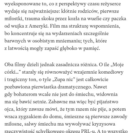
wyeksponowane to, co z perspektywy czasu reżyserce
wydaje się najważniejsze: kłótnie rodziców, pierwsze
miłostki, trauma skoku przez kozła na wuefie czy paczka
od wujka z Ameryki. Film ma strukturę wspomnienia,
bo koncentruje się na wydarzeniach szczególnie
barwnych w osobistym mniemaniu; tych, które
z łatwością mogły zapaść głęboko w pamięć.
Oba filmy dzieli jednak zasadnicza różnica. O ile „Moje
córki…” starały się równoważyć wzajemnie komediowy
i tragiczny ton, o tyle „Zupa nic” jest całkowicie
pozbawiona pierwiastka dramatycznego. Nawet
gdy bohaterom wcale nie jest do śmiechu, widownia
ma się bawić setnie. Zabawne ma więc być pijaństwo
ojca, który zawsze mówi, że tym razem nie pije, a potem
wraca zygzakiem do domu, śmieszne są pierwsze zawody
miłosne, salwy śmiechu ma wywoływać kryzysowa
rzeczywistość schyłkowego okresu PRL-u. A to wszystko