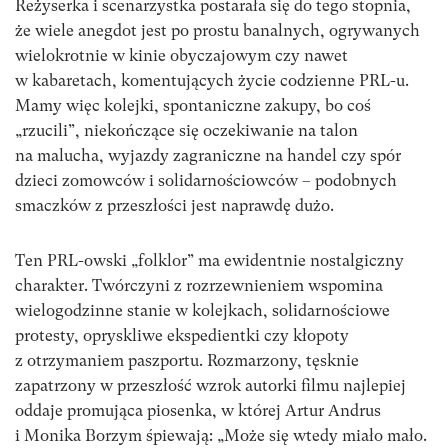
Reżyserka i scenarzystka postarała się do tego stopnia,
że wiele anegdot jest po prostu banalnych, ogrywanych
wielokrotnie w kinie obyczajowym czy nawet
w kabaretach, komentujących życie codzienne PRL-u.
Mamy więc kolejki, spontaniczne zakupy, bo coś
„rzucili”, niekończące się oczekiwanie na talon
na malucha, wyjazdy zagraniczne na handel czy spór
dzieci zomowców i solidarnościowców – podobnych
smaczków z przeszłości jest naprawdę dużo.
Ten PRL-owski „folklor” ma ewidentnie nostalgiczny
charakter. Twórczyni z rozrzewnieniem wspomina
wielogodzinne stanie w kolejkach, solidarnościowe
protesty, opryskliwe ekspedientki czy kłopoty
z otrzymaniem paszportu. Rozmarzony, tęsknie
zapatrzony w przeszłość wzrok autorki filmu najlepiej
oddaje promująca piosenka, w której Artur Andrus
i Monika Borzym śpiewają: „Może się wtedy miało mało.