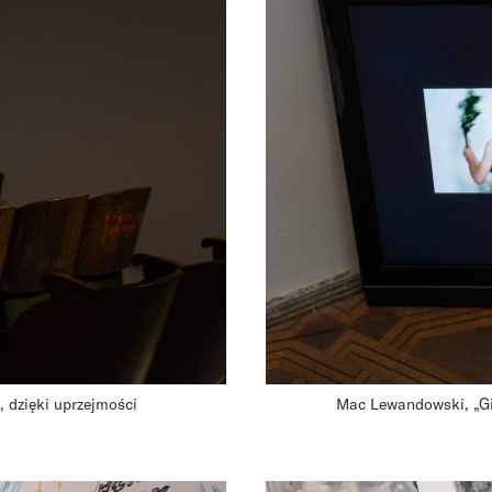
, dzięki uprzejmości
Mac Lewandowski, „Giv