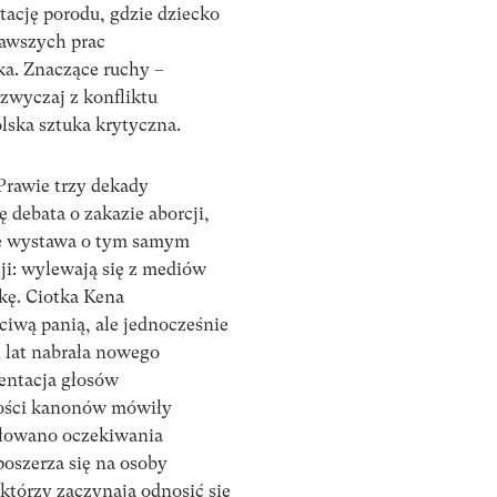
tację porodu, gdzie dziecko
ekawszych prac
ka. Znaczące ruchy –
azwyczaj z konfliktu
olska sztuka krytyczna.
 Prawie trzy dekady
 debata o zakazie aborcji,
się wystawa o tym samym
sji: wylewają się z mediów
ykę. Ciotka Kena
iwą panią, ale jednocześnie
i lat nabrała nowego
entacja głosów
ności kanonów mówiły
mułowano oczekiwania
poszerza się na osoby
 którzy zaczynają odnosić się