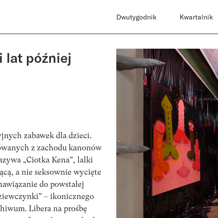
Dwutygodnik
Kwartalnik
 lat później
yjnych zabawek dla dzieci.
rtowanych z zachodu kanonów
azywa „Ciotka Kena”, lalki
jącą, a nie seksownie wycięte
 nawiązanie do powstałej
 dziewczynki” – ikonicznego
hiwum. Libera na prośbę