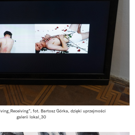
ing_Receiving”, fot. Bartosz Górka, dzięki uprzejmości
galerii lokal_30