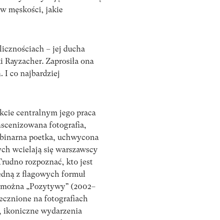
w męskości, jakie
icznościach – jej ducha
ki Rayzacher. Zaprosiła ona
I co najbardziej
kcie centralnym jego praca
nscenizowana fotografia,
iebinarna poetka, uchwycona
ych wcielają się warszawscy
rudno rozpoznać, kto jest
jedną z flagowych formuł
ć można „Pozytywy” (2002–
ecznione na fotografiach
, ikoniczne wydarzenia