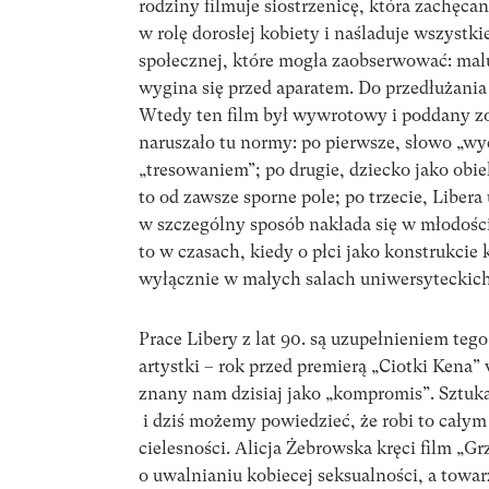
rodziny filmuje siostrzenicę, która zachęc
w rolę dorosłej kobiety i naśladuje wszystkie
społecznej, które mogła zaobserwować: maluj
wygina się przed aparatem. Do przedłużania 
Wtedy ten film był wywrotowy i poddany zos
naruszało tu normy: po pierwsze, słowo „w
„tresowaniem”; po drugie, dziecko jako obie
to od zawsze sporne pole; po trzecie, Libera
w szczególny sposób nakłada się w młodości 
to w czasach, kiedy o płci jako konstrukcie
wyłącznie w małych salach uniwersyteckich
Prace Libery z lat 90. są uzupełnieniem teg
artystki – rok przed premierą „Ciotki Kena
znany nam dzisiaj jako „kompromis”. Sztuka
i dziś możemy powiedzieć, że robi to cały
cielesności. Alicja Żebrowska kręci film „G
o uwalnianiu kobiecej seksualności, a towar