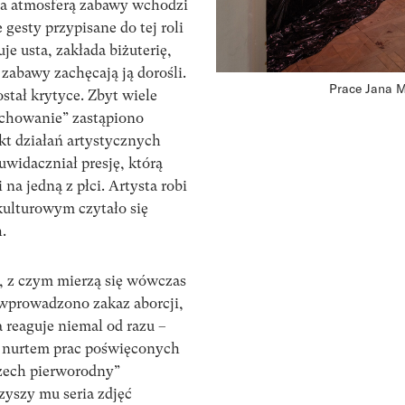
ana atmosferą zabawy wchodzi
 gesty przypisane do tej roli
e usta, zakłada biżuterię,
zabawy zachęcają ją dorośli.
Prace Jana M
tał krytyce. Zbyt wiele
ychowanie” zastąpiono
kt działań artystycznych
 uwidaczniał presję, którą
na jedną z płci. Artysta robi
 kulturowym czytało się
.
o, z czym mierzą się wówczas
” wprowadzono zakaz aborcji,
 reaguje niemal od razu –
m nurtem prac poświęconych
rzech pierworodny”
zyszy mu seria zdjęć