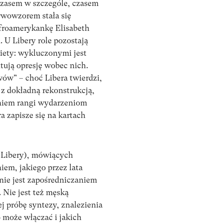
 czasem w szczególe, czasem
erwowzorem stała się
Afroamerykankę Elisabeth
. U Libery role pozostają
kiety: wykluczonymi jest
tują opresję wobec nich.
ywów” – choć Libera twierdzi,
z dokładną rekonstrukcją,
niem rangi wydarzeniom
a zapisze się na kartach
 Libery), mówiących
em, jakiego przez lata
 nie jest zapośredniczaniem
 Nie jest też męską
j próbę syntezy, znalezienia
może włączać i jakich