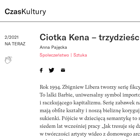
Ciotka Kena – trzydzieści
2/2021
NA TERAZ
Anna Pajęcka
Społeczeństwo
Sztuka
Rok 1994. Zbigniew Libera tworzy serię fikc
To lalki Barbie, uniwersalny symbol impo
i raczkującego kapitalizmu. Serię zabawek n
mają obfite kształty i noszą bieliznę korygu
sukienki. Pójście w dziecięcą semantykę to
siedem lat wcześniej pracy „Jak tresuje się
w twórczości artysty wideo z domowego arc