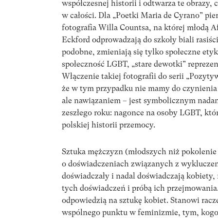
współczesnej historii i odtwarza te obrazy,
w całości. Dla „Poetki Maria de Cyrano” pi
fotografia Willa Countsa, na której młodą 
Eckford odprowadzają do szkoły biali rasiści
podobne, zmieniają się tylko społeczne ety
społeczność LGBT, „stare dewotki” reprezen
Włączenie takiej fotografii do serii „Pozyt
że w tym przypadku nie mamy do czynienia 
ale nawiązaniem – jest symbolicznym nada
zeszłego roku: nagonce na osoby LGBT, któr
polskiej historii przemocy.
Sztuka mężczyzn (młodszych niż pokolenie
o doświadczeniach związanych z wykluczeni
doświadczały i nadal doświadczają kobiety,
tych doświadczeń i próbą ich przejmowania.
odpowiedzią na sztukę kobiet. Stanowi racze
wspólnego punktu w feminizmie, tym, kogo 