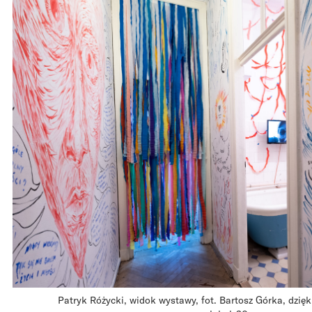
Patryk Różycki, widok wystawy, fot. Bartosz Górka, dzięki