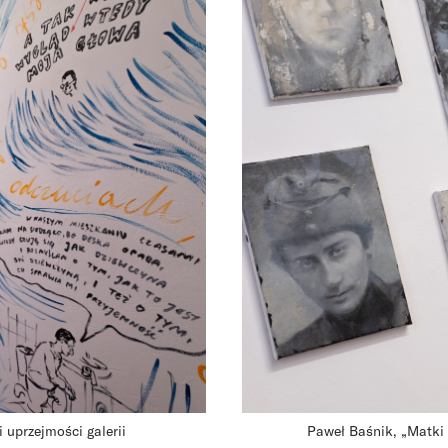
 uprzejmości galerii
Paweł Baśnik, „Matki 