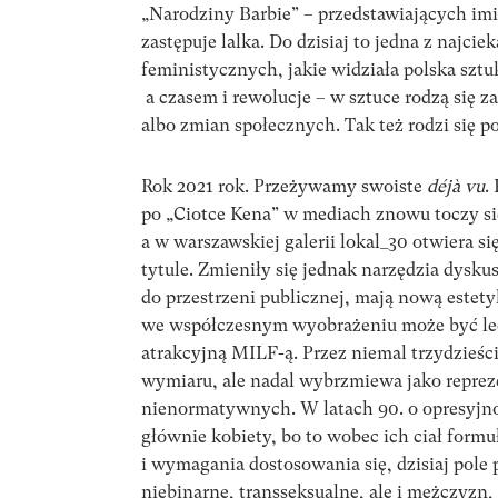
„Narodziny Barbie” – przedstawiających imi
zastępuje lalka. Do dzisiaj to jedna z najci
feministycznych, jakie widziała polska sztu
a czasem i rewolucje – w sztuce rodzą się z
albo zmian społecznych. Tak też rodzi się p
Rok 2021 rok. Przeżywamy swoiste
déjà vu
.
po „Ciotce Kena” w mediach znowu toczy się
a w warszawskiej galerii lokal_30 otwiera 
tytule. Zmieniły się jednak narzędzia dysku
do przestrzeni publicznej, mają nową estet
we współczesnym wyobrażeniu może być lec
atrakcyjną MILF-ą. Przez niemal trzydzieśc
wymiaru, ale nadal wybrzmiewa jako reprez
nienormatywnych. W latach 90. o opresyj
głównie kobiety, bo to wobec ich ciał for
i wymagania dostosowania się, dzisiaj pole 
niebinarne, transseksualne, ale i mężczyzn,