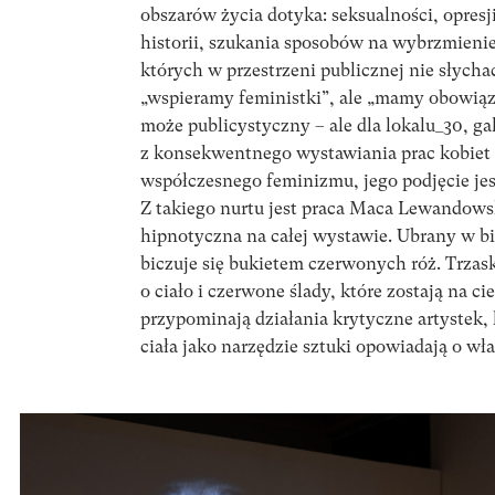
obszarów życia dotyka: seksualności, opresj
historii, szukania sposobów na wybrzmieni
których w przestrzeni publicznej nie słychać
„wspieramy feministki”, ale „mamy obowiąz
może publicystyczny – ale dla lokalu_30, gale
z konsekwentnego wystawiania prac kobiet
współczesnego feminizmu, jego podjęcie je
Z takiego nurtu jest praca Maca Lewandowsk
hipnotyczna na całej wystawie. Ubrany w bi
biczuje się bukietem czerwonych róż. Trza
o ciało i czerwone ślady, które zostają na cie
przypominają działania krytyczne artystek,
ciała jako narzędzie sztuki opowiadają o wła