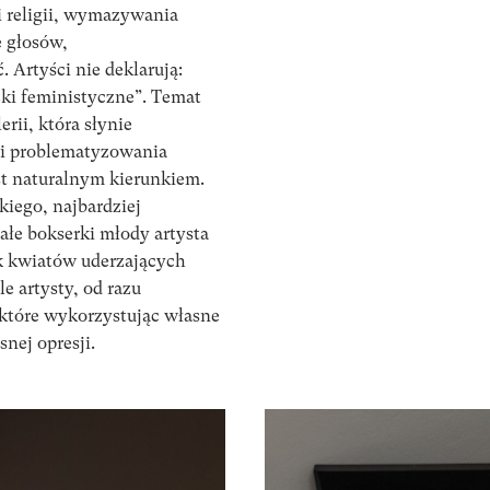
i religii, wymazywania
e głosów,
. Artyści nie deklarują:
ki feministyczne”. Temat
rii, która słynie
 i problematyzowania
st naturalnym kierunkiem.
iego, najbardziej
ałe bokserki młody artysta
sk kwiatów uderzających
le artysty, od razu
 które wykorzystując własne
snej opresji.