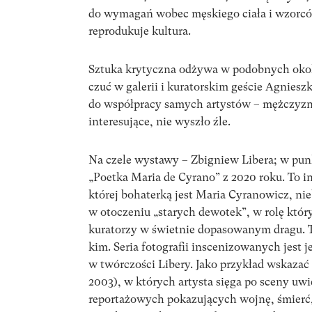
do wymagań wobec męskiego ciała i wzorcó
reprodukuje kultura.
Sztuka krytyczna odżywa w podobnych okol
czuć w galerii i kuratorskim geście Agniesz
do współpracy samych artystów – mężczyzn. 
interesujące, nie wyszło źle.
Na czele wystawy – Zbigniew Libera; w pun
„Poetka Maria de Cyrano” z 2020 roku. To i
której bohaterką jest Maria Cyranowicz, n
w otoczeniu „starych dewotek”, w rolę któr
kuratorzy w świetnie dopasowanym dragu. T
kim. Seria fotografii inscenizowanych jest 
w twórczości Libery. Jako przykład wskaza
2003), w których artysta sięga po sceny uwi
reportażowych pokazujących wojnę, śmierć