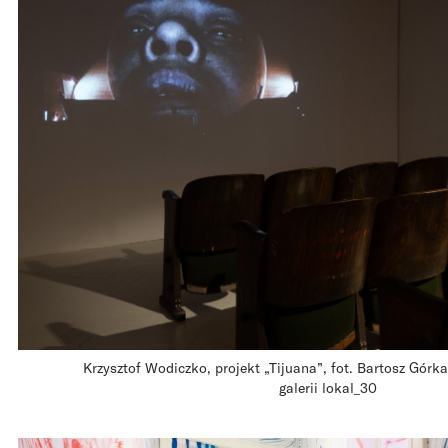
Krzysztof Wodiczko, projekt „Tijuana”, fot. Bartosz Górka
galerii lokal_30