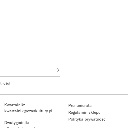
atności
Kwartalnik:
Prenumerata
kwartalnik@czaskultury.pl
Regulamin sklepu
Polityka prywatności
Dwutygodnik: