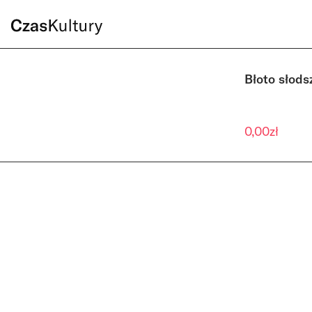
Błoto słods
0,00
zł