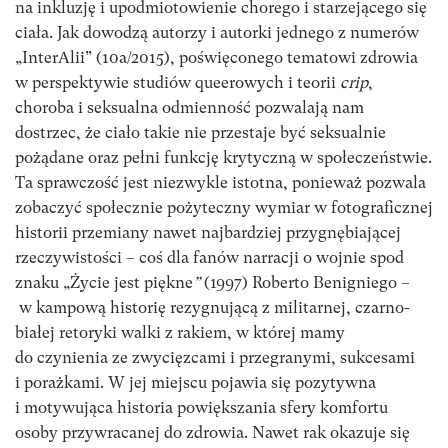
na inkluzję i upodmiotowienie chorego i starzejącego się
ciała. Jak dowodzą autorzy i autorki jednego z numerów
„InterAlii” (10a/2015), poświęconego tematowi zdrowia
w perspektywie studiów queerowych i teorii
crip
,
choroba i seksualna odmienność pozwalają nam
dostrzec, że ciało takie nie przestaje być seksualnie
pożądane oraz pełni funkcję krytyczną w społeczeństwie.
Ta sprawczość jest niezwykle istotna, ponieważ pozwala
zobaczyć społecznie pożyteczny wymiar w fotograficznej
historii przemiany nawet najbardziej przygnębiającej
rzeczywistości – coś dla fanów narracji o wojnie spod
znaku „Życie jest piękne
”
(1997) Roberto Benigniego –
w kampową historię rezygnującą z militarnej, czarno-
białej retoryki walki z rakiem, w której mamy
do czynienia ze zwycięzcami i przegranymi, sukcesami
i porażkami. W jej miejscu pojawia się pozytywna
i motywująca historia powiększania sfery komfortu
osoby przywracanej do zdrowia. Nawet rak okazuje się