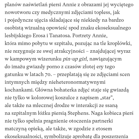
planów naświetlań piersi Annie z obrazami jej wyciętego
nowotworu czy medycznymi zdjęciami topless, jak
i pojedyncze ujęcia składające się niekiedy na bardzo
osobistą wizualną opowieść spod znaku ekoseksualnego
lesbijskiego Erosa i Tanatosa. Portrety Annie,
która mimo pobytu w szpitalu, pozując na tle kroplówki,
nie rezygnuje ze swej atrakcyjności – znajdującej wyraz
w kampowym wizerunku
pin-up girl
, nawiązującym
do imażu gwiazdy porno z czasów złotej ery tego
gatunku w latach 70. – przeplatają się ze zdjęciami scen
intymnych między nieheteronormatywnymi
kochankami. Główna bohaterka zdjęć staje się gwiazdą
nie tylko w kolorowej koszulce z napisem „star”,
ale także na mlecznej drodze w interakcji ze ssaną
na szpitalnym łóżku piersią Stephens. Naga kobieca pierś
nie tylko spełnia pragnienie otoczenia partnerki
matczyną opieką, ale także, w zgodzie z etosem
ekoseksualności, symbolizuje aprobatę dla poszerzenia