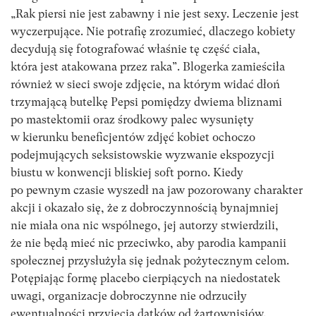
„Rak piersi nie jest zabawny i nie jest sexy. Leczenie jest
wyczerpujące. Nie potrafię zrozumieć, dlaczego kobiety
decydują się fotografować właśnie tę część ciała,
która jest atakowana przez raka”. Blogerka zamieściła
również w sieci swoje zdjęcie, na którym widać dłoń
trzymającą butelkę Pepsi pomiędzy dwiema bliznami
po mastektomii oraz środkowy palec wysunięty
w kierunku beneficjentów zdjęć kobiet ochoczo
podejmujących seksistowskie wyzwanie ekspozycji
biustu w konwencji bliskiej soft porno. Kiedy
po pewnym czasie wyszedł na jaw pozorowany charakter
akcji i okazało się, że z dobroczynnością bynajmniej
nie miała ona nic wspólnego, jej autorzy stwierdzili,
że nie będą mieć nic przeciwko, aby parodia kampanii
społecznej przysłużyła się jednak pożytecznym celom.
Potępiając formę placebo cierpiących na niedostatek
uwagi, organizacje dobroczynne nie odrzuciły
ewentualności przyjęcia datków od żartownisiów.