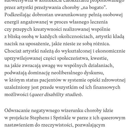
subwersywna w kontekście całokształtu proponowanego
przez artystki przeżywania choroby „na bogato”.
Podkreślając dobrostan uwarunkowany pełnią osobowej
energii angażowanej w proces własnego leczenia
czy przepych kreatywności realizowanej wspólnie
z bliską osobą w każdych okolicznościach, artystki kładą
nacisk na uposażenie, jakie niesie ze sobą różnica.
Chociaż artystki należą do wykształconej i ekonomicznie
uprzywilejowanej części społeczeństwa, kwestie,
na jakie zwracają uwagę we wspólnych działaniach,
podważają dominację neoliberalnego dyskursu,
w którym status pacjentów w systemie opieki zdrowotnej
uzależniony jest przede wszystkim od ich finansowych
możliwości (
queer disability studies
).
Odwracanie negatywnego wizerunku choroby idzie
w projekcie Stephens i Sprinkle w parze z ich queerowym
nastawieniem do rzeczywistości, pozwalającym