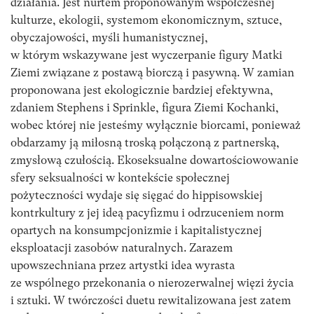
działania. Jest nurtem proponowanym współczesnej
kulturze, ekologii, systemom ekonomicznym, sztuce,
obyczajowości, myśli humanistycznej,
w którym wskazywane jest wyczerpanie figury Matki
Ziemi związane z postawą biorczą i pasywną. W zamian
proponowana jest ekologicznie bardziej efektywna,
zdaniem Stephens i Sprinkle, figura Ziemi Kochanki,
wobec której nie jesteśmy wyłącznie biorcami, ponieważ
obdarzamy ją miłosną troską połączoną z partnerską,
zmysłową czułością. Ekoseksualne dowartościowowanie
sfery seksualności w kontekście społecznej
pożyteczności wydaje się sięgać do hippisowskiej
kontrkultury z jej ideą pacyfizmu i odrzuceniem norm
opartych na konsumpcjonizmie i kapitalistycznej
eksploatacji zasobów naturalnych. Zarazem
upowszechniana przez artystki idea wyrasta
ze wspólnego przekonania o nierozerwalnej więzi życia
i sztuki. W twórczości duetu rewitalizowana jest zatem