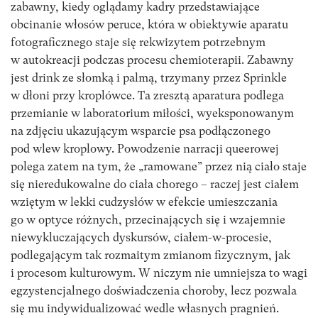
zabawny, kiedy oglądamy kadry przedstawiające
obcinanie włosów peruce, która w obiektywie aparatu
fotograficznego staje się rekwizytem potrzebnym
w autokreacji podczas procesu chemioterapii. Zabawny
jest drink ze słomką i palmą, trzymany przez Sprinkle
w dłoni przy kroplówce. Ta zresztą aparatura podlega
przemianie w laboratorium miłości, wyeksponowanym
na zdjęciu ukazującym wsparcie psa podłączonego
pod wlew kroplowy. Powodzenie narracji queerowej
polega zatem na tym, że „ramowane” przez nią ciało staje
się nieredukowalne do ciała chorego – raczej jest ciałem
wziętym w lekki cudzysłów w efekcie umieszczania
go w optyce różnych, przecinających się i wzajemnie
niewykluczających dyskursów, ciałem-w-procesie,
podlegającym tak rozmaitym zmianom fizycznym, jak
i procesom kulturowym. W niczym nie umniejsza to wagi
egzystencjalnego doświadczenia choroby, lecz pozwala
się mu indywidualizować wedle własnych pragnień.