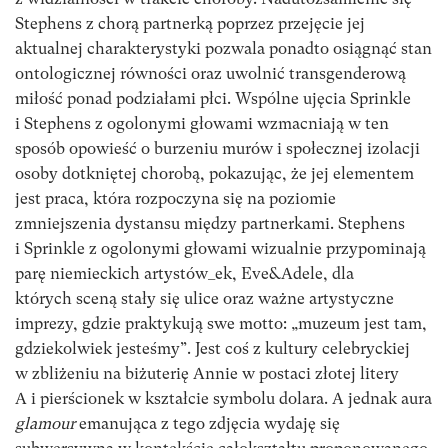
Stephens z chorą partnerką poprzez przejęcie jej
aktualnej charakterystyki pozwala ponadto osiągnąć stan
ontologicznej równości oraz uwolnić transgenderową
miłość ponad podziałami płci. Wspólne ujęcia Sprinkle
i Stephens z ogolonymi głowami wzmacniają w ten
sposób opowieść o burzeniu murów i społecznej izolacji
osoby dotkniętej chorobą, pokazując, że jej elementem
jest praca, która rozpoczyna się na poziomie
zmniejszenia dystansu między partnerkami. Stephens
i Sprinkle z ogolonymi głowami wizualnie przypominają
parę niemieckich artystów_ek, Eve&Adele, dla
których sceną stały się ulice oraz ważne artystyczne
imprezy, gdzie praktykują swe motto: „muzeum jest tam,
gdziekolwiek jesteśmy”. Jest coś z kultury celebryckiej
w zbliżeniu na biżuterię Annie w postaci złotej litery
A i pierścionek w kształcie symbolu dolara. A jednak aura
glamour
emanująca z tego zdjęcia wydaję się