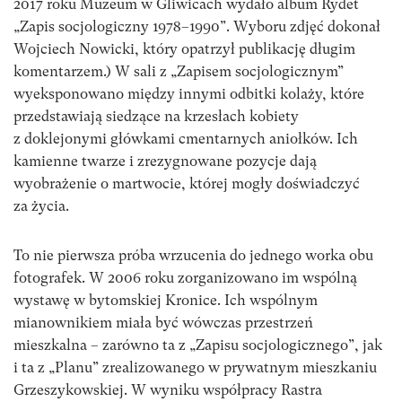
2017 roku Muzeum w Gliwicach wydało album Rydet
„Zapis socjologiczny 1978–1990”. Wyboru zdjęć dokonał
Wojciech Nowicki, który opatrzył publikację długim
komentarzem.) W sali z „Zapisem socjologicznym”
wyeksponowano między innymi odbitki kolaży, które
przedstawiają siedzące na krzesłach kobiety
z doklejonymi główkami cmentarnych aniołków. Ich
kamienne twarze i zrezygnowane pozycje dają
wyobrażenie o martwocie, której mogły doświadczyć
za życia.
To nie pierwsza próba wrzucenia do jednego worka obu
fotografek. W 2006 roku zorganizowano im wspólną
wystawę w bytomskiej Kronice. Ich wspólnym
mianownikiem miała być wówczas przestrzeń
mieszkalna – zarówno ta z „Zapisu socjologicznego”, jak
i ta z „Planu” zrealizowanego w prywatnym mieszkaniu
Grzeszykowskiej. W wyniku współpracy Rastra