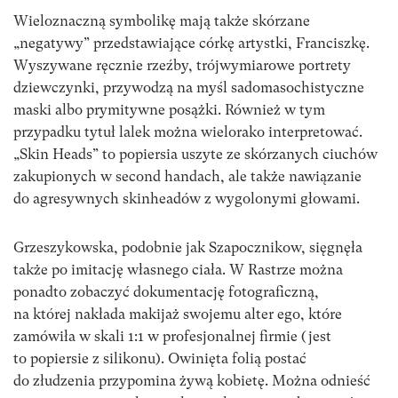
Wieloznaczną symbolikę mają także skórzane
„negatywy” przedstawiające córkę artystki, Franciszkę.
Wyszywane ręcznie rzeźby, trójwymiarowe portrety
dziewczynki, przywodzą na myśl sadomasochistyczne
maski albo prymitywne posążki. Również w tym
przypadku tytuł lalek można wielorako interpretować.
„Skin Heads” to popiersia uszyte ze skórzanych ciuchów
zakupionych w second handach, ale także nawiązanie
do agresywnych skinheadów z wygolonymi głowami.
Grzeszykowska, podobnie jak Szapocznikow, sięgnęła
także po imitację własnego ciała. W Rastrze można
ponadto zobaczyć dokumentację fotograficzną,
na której nakłada makijaż swojemu alter ego, które
zamówiła w skali 1:1 w profesjonalnej firmie (jest
to popiersie z silikonu). Owinięta folią postać
do złudzenia przypomina żywą kobietę. Można odnieść