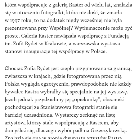
która współpracuje z galerią Raster od wielu lat, znalazła
się w otoczeniu fotografki, która nie dość, że zmarła
w 1997 roku, to na dodatek nigdy wcześniej nie była
prezentowana przy Wspólnej? Wytłumaczenie może być
proste. Galeria Raster nawiązała współpracę z Fundacją
im. Zofii Rydet w Krakowie, a warszawska wystawa
stanowi inaugurację tej współpracy w Polsce.
Chociaż Zofia Rydet jest ciepło przyjmowana za granicą,
zwłaszcza w krajach, gdzie fotografowana przez nią
Polska wygląda egzotycznie, prawdopodobnie nie każdy
bywalec Rastra wybrałby się specjalnie na jej wystawę.
Jeżeli jednak przydzielimy jej „opiekunkę”, obecność
pochodzącej ze Stanisławowa fotografki stanie się
bardziej uzasadniona. Wystarczy zerknąć na listę
artystów, którzy stale współpracują z Rastrem, aby
domyśleć się, dlaczego wybór padł na Grzeszykowską.
Znalazła się ona w gronie dwunastu artystów Rastra,