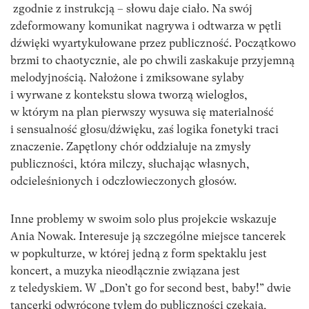
zgodnie z instrukcją – słowu daje ciało. Na swój
zdeformowany komunikat nagrywa i odtwarza w pętli
dźwięki wyartykułowane przez publiczność. Początkowo
brzmi to chaotycznie, ale po chwili zaskakuje przyjemną
melodyjnością. Nałożone i zmiksowane sylaby
i wyrwane z kontekstu słowa tworzą wielogłos,
w którym na plan pierwszy wysuwa się materialność
i sensualność głosu/dźwięku, zaś logika fonetyki traci
znaczenie. Zapętlony chór oddziałuje na zmysły
publiczności, która milczy, słuchając własnych,
odcieleśnionych i odczłowieczonych głosów.
Inne problemy w swoim solo plus projekcie wskazuje
Ania Nowak. Interesuje ją szczególne miejsce tancerek
w popkulturze, w której jedną z form spektaklu jest
koncert, a muzyka nieodłącznie związana jest
z teledyskiem. W „Don’t go for second best, baby!” dwie
tancerki odwrócone tyłem do publiczności czekają,