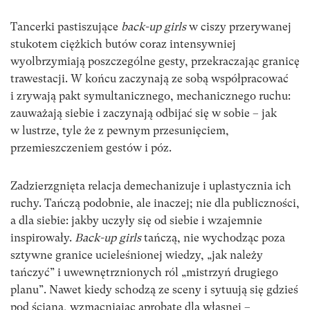
Tancerki pastiszujące
back-up girls
w ciszy przerywanej
stukotem ciężkich butów coraz intensywniej
wyolbrzymiają poszczególne gesty, przekraczając granicę
trawestacji. W końcu zaczynają ze sobą współpracować
i zrywają pakt symultanicznego, mechanicznego ruchu:
zauważają siebie i zaczynają odbijać się w sobie – jak
w lustrze, tyle że z pewnym przesunięciem,
przemieszczeniem gestów i póz.
Zadzierzgnięta relacja demechanizuje i uplastycznia ich
ruchy. Tańczą podobnie, ale inaczej; nie dla publiczności,
a dla siebie: jakby uczyły się od siebie i wzajemnie
inspirowały.
Back-up girls
tańczą, nie wychodząc poza
sztywne granice ucieleśnionej wiedzy, „jak należy
tańczyć” i uwewnętrznionych ról „mistrzyń drugiego
planu”. Nawet kiedy schodzą ze sceny i sytuują się gdzieś
pod ścianą, wzmacniając aprobatę dla własnej –