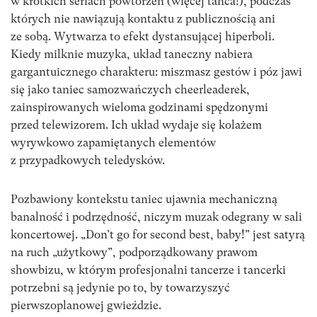
w krótkich seriach powtórzeń (więcej tańca!), podczas
których nie nawiązują kontaktu z publicznością ani
ze sobą. Wytwarza to efekt dystansującej hiperboli.
Kiedy milknie muzyka, układ taneczny nabiera
gargantuicznego charakteru: miszmasz gestów i póz jawi
się jako taniec samozwańczych cheerleaderek,
zainspirowanych wieloma godzinami spędzonymi
przed telewizorem. Ich układ wydaje się kolażem
wyrywkowo zapamiętanych elementów
z przypadkowych teledysków.
Pozbawiony kontekstu taniec ujawnia mechaniczną
banalność i podrzędność, niczym muzak odegrany w sali
koncertowej. „Don’t go for second best, baby!” jest satyrą
na ruch „użytkowy”, podporządkowany prawom
showbizu, w którym profesjonalni tancerze i tancerki
potrzebni są jedynie po to, by towarzyszyć
pierwszoplanowej gwieździe.