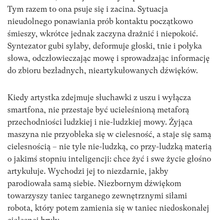
Tym razem to ona psuje się i zacina. Sytuacja
nieudolnego ponawiania prób kontaktu początkowo
śmieszy, wkrótce jednak zaczyna drażnić i niepokoić.
Syntezator gubi sylaby, deformuje głoski, tnie i połyka
słowa, odczłowieczając mowę i sprowadzając informację
do zbioru bezładnych, nieartykułowanych dźwięków.
Kiedy artystka zdejmuje słuchawki z uszu i wyłącza
smartfona, nie przestaje być ucieleśnioną metaforą
przechodniości ludzkiej i nie-ludzkiej mowy. Żyjąca
maszyna nie przyobleka się w cielesność, a staje się samą
cielesnością – nie tyle nie-ludzką, co przy-ludzką materią
o jakimś stopniu inteligencji: chce żyć i swe życie głośno
artykułuje. Wychodzi jej to niezdarnie, jakby
parodiowała samą siebie. Niezbornym dźwiękom
towarzyszy taniec targanego zewnętrznymi siłami
robota, który potem zamienia się w taniec niedoskonałej