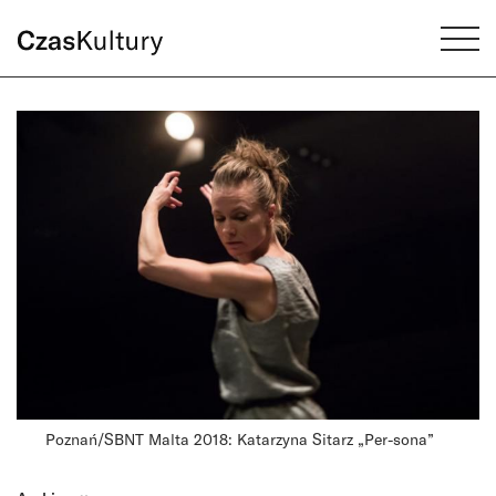
Poznań/SBNT Malta 2018: Katarzyna Sitarz „Per-sona”