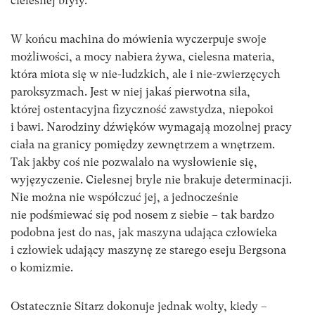
cielesnej bryły.
W końcu machina do mówienia wyczerpuje swoje
możliwości, a mocy nabiera żywa, cielesna materia,
która miota się w nie-ludzkich, ale i nie-zwierzęcych
paroksyzmach. Jest w niej jakaś pierwotna siła,
której ostentacyjna fizyczność zawstydza, niepokoi
i bawi. Narodziny dźwięków wymagają mozolnej pracy
ciała na granicy pomiędzy zewnętrzem a wnętrzem.
Tak jakby coś nie pozwalało na wysłowienie się,
wyjęzyczenie. Cielesnej bryle nie brakuje determinacji.
Nie można nie współczuć jej, a jednocześnie
nie podśmiewać się pod nosem z siebie – tak bardzo
podobna jest do nas, jak maszyna udająca człowieka
i człowiek udający maszynę ze starego eseju Bergsona
o komizmie.
Ostatecznie Sitarz dokonuje jednak wolty, kiedy –