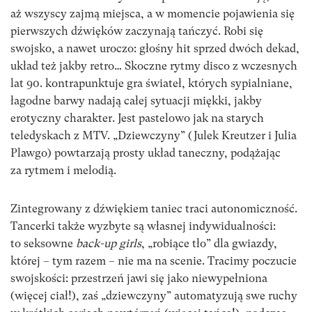
aż wszyscy zajmą miejsca, a w momencie pojawienia się
pierwszych dźwięków zaczynają tańczyć. Robi się
swojsko, a nawet uroczo: głośny hit sprzed dwóch dekad,
układ też jakby retro… Skoczne rytmy disco z wczesnych
lat 90. kontrapunktuje gra świateł, których sypialniane,
łagodne barwy nadają całej sytuacji miękki, jakby
erotyczny charakter. Jest pastelowo jak na starych
teledyskach z MTV. „Dziewczyny” (Julek Kreutzer i Julia
Plawgo) powtarzają prosty układ taneczny, podążając
za rytmem i melodią.
Zintegrowany z dźwiękiem taniec traci autonomiczność.
Tancerki także wyzbyte są własnej indywidualności:
to seksowne
back-up girls
, „robiące tło” dla gwiazdy,
której – tym razem – nie ma na scenie. Tracimy poczucie
swojskości: przestrzeń jawi się jako niewypełniona
(więcej ciał!), zaś „dziewczyny” automatyzują swe ruchy