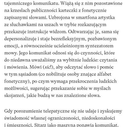
tajemniczego komunikatu. Wiążą się z nim pozostawione
na krzesłach publiczności karteczki z fonetycznie
zapisanymi słowami. Uzbrojona w smartfona artystka
ze słuchawkami na uszach w trybie rozkazującym
przekazuje instrukcje widzom. Odtwarzając je, sama się
depersonalizuje i staje bezrefleksyjnym, pozbawionym
emocji, a równocześnie ucieleśnionym syntezatorem
mowy. Jego komunikat odnosi się do czynności, które
do niedawna uważaliśmy za wybitnie ludzkie: czytania
i mówienia. Mówi (
sic
!), aby odczytać słowo i pomóc
w tym sąsiadom (co nobilituje osoby znające alfabet
fonetyczny), po czym wymaga przekroczenia ludzkich
możliwości, sugerując przekazanie sobie w myślach
skojarzeń, jakie budzą w nas znalezione słowa.
Gdy porozumienie telepatyczne się nie udaje i zyskujemy
świadomość własnej ograniczoności, niedoskonałości
i śmieszności, Sitarz jako maszyna ponawia komunikat.