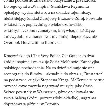
co ma podkreślić znalezisko odzyskane z przeszłości.
Do tego cytat z „Wampira” Stanisława Reymonta
opisujący wydawnictwo, a na okładce tajemniczy,
nieistniejący Zakład Zdrojowy Brzozów-Zdrój. Powstałe
w latach 20. poprzedniego wieku uzdrowisko,
w którym leczono reumatyzm, krzywicę, miażdżycę
i niewydolności nerek, jest nie mniej niepokojące niż
Overlook Hotel z filmu Kubricka.
Kruczyńskiego i The Very Polish Cut Outs jako dwa
źródła inspiracji wskazuje Zosia McKenzie, Kanadyjka
polskiego pochodzenia. Na co dzień zajmuje się ona
scenografią do filmów – aktualnie do obrazu „Firestarter”
na podstawie książki Stephena Kinga. McKenzie zupełnie
przypadkowo zaczęła nagrywać muzykę jako Szaio.
Szkice powstały w Warszawie, gdzie opiekowała się
swoją babcią (której portret zdobi okładkę), nagrania
dopracowała później w Toronto.