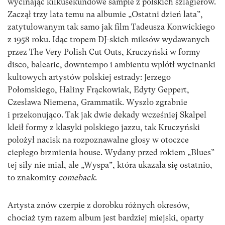
wycinając kilkusekundowe sample z polskich szlagierów.
Zaczął trzy lata temu na albumie „Ostatni dzień lata”,
zatytułowanym tak samo jak film Tadeusza Konwickiego
z 1958 roku. Idąc tropem DJ-skich miksów wydawanych
przez The Very Polish Cut Outs, Kruczyński w formy
disco, balearic, downtempo i ambientu wplótł wycinanki
kultowych artystów polskiej estrady: Jerzego
Połomskiego, Haliny Frąckowiak, Edyty Geppert,
Czesława Niemena, Grammatik. Wyszło zgrabnie
i przekonująco. Tak jak dwie dekady wcześniej Skalpel
kleił formy z klasyki polskiego jazzu, tak Kruczyński
położył nacisk na rozpoznawalne głosy w otoczce
ciepłego brzmienia house. Wydany przed rokiem „Blues”
tej siły nie miał, ale „Wyspa”, która ukazała się ostatnio,
to znakomity
comeback
.
Artysta znów czerpie z dorobku różnych okresów,
chociaż tym razem album jest bardziej miejski, oparty