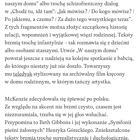
naszym domu” albo trochę schizofreniczny dialog
w „Chodź tu, idź tam”: „Jak mówisz? / Do kogo mówisz? /
Po jakiemu, a czemu? / Za dużo tego wszystkiego teraz”.
Z tych fragmentów można złożyć szczątkową historię
relacji, wspomnień i wyjątkowej więzi rodzinnej. Teksty
brzmią trochę infantylnie – tak rozmawia się z dziećmi
albo osobami starszymi. Utwór „W naszym domu”
powstał jeszcze z nadzieją na kolejne spotkanie z babcią,
do którego niestety już nie doszło. Towarzyszy
mu
teledysk
stylizowany na archiwalny film kręcony
w domu rodzinnym, w którym tańczy artystka.
McKenzie zdecydowała się śpiewać po polsku.
Ze względu na akcent nie brzmi czysto, czasem jest
niezrozumiała, trzeba się w jej głos wsłuchać.
Przypomina to Beth Gibbons i jej wykonanie „Symfonii
pieśni żałosnych” Henryka Góreckiego. Zniekształcone
teksty brzmią trochę surrealistycznie i duchologicznie.