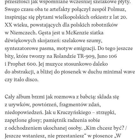
przeszłości jak wspomniane wcześniej szelakowe płyty.
Swego czasu oba te artefakty połączył zespół Polmuz,
inspirując się płytami wielkopolskich orkiestr z lat 20.
XX wieku, powstających dla polskich robotników
w Niemczech. Gęsta jest u McKenzie siatka
dźwiękowych skojarzeń: szelakowe szumy,
syntezatorowe pasma, motyw emigracji. Do tego jeszcze
bity, które tworzy na Rolandzie TR-909, Juno 106
i Prophet 600. Jej muzyce stosunkowo daleko
do abstrakcji, a bliżej do piosenek w duchu minimal wave
czy italo disco.
Cały album brzmi jak rozmowa z babcią: składa się
z urywków, powtórzeń, fragmentów zdań,
niedopowiedzeń. Jak u Kruczyńskiego – strzępki,
zapętlone głosy; pamiętnik radzenia sobie
z odchodzeniem ukochanej osoby. „Kim chcesz być? /
Jeszcze wstaniesz, nie przestaniesz” w piosence „W