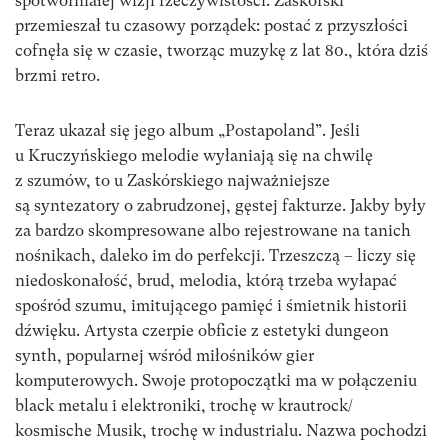
spotworniałej wizji rzeczywistości. Zaskórski
przemieszał tu czasowy porządek: postać z przyszłości
cofnęła się w czasie, tworząc muzykę z lat 80., która dziś
brzmi retro.
Teraz ukazał się jego album „Postapoland”. Jeśli
u Kruczyńskiego melodie wyłaniają się na chwilę
z szumów, to u Zaskórskiego najważniejsze
są syntezatory o zabrudzonej, gęstej fakturze. Jakby były
za bardzo skompresowane albo rejestrowane na tanich
nośnikach, daleko im do perfekcji. Trzeszczą – liczy się
niedoskonałość, brud, melodia, którą trzeba wyłapać
spośród szumu, imitującego pamięć i śmietnik historii
dźwięku. Artysta czerpie obficie z estetyki dungeon
synth, popularnej wśród miłośników gier
komputerowych. Swoje protopoczątki ma w połączeniu
black metalu i elektroniki, trochę w krautrock/
kosmische Musik, trochę w industrialu. Nazwa pochodzi