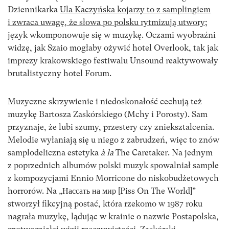
Dziennikarka
Ula Kaczyńska kojarzy to z samplingiem
i zwraca uwagę, że słowa po polsku rytmizują utwory;
język wkomponowuje się w muzykę. Oczami wyobraźni
widzę, jak Szaio mogłaby ożywić hotel Overlook, tak jak
imprezy krakowskiego festiwalu Unsound reaktywowały
brutalistyczny hotel Forum.
Muzyczne skrzywienie i niedoskonałość cechują też
muzykę Bartosza Zaskórskiego (Mchy i Porosty). Sam
przyznaje, że lubi szumy, przestery czy zniekształcenia.
Melodie wyłaniają się u niego z zabrudzeń, więc to znów
samplodeliczna estetyka
à la
The Caretaker. Na jednym
z poprzednich albumów polski muzyk spowalniał sample
z kompozycjami Ennio Morricone do niskobudżetowych
horrorów. Na „Нассать на мир [Piss On The World]”
stworzył fikcyjną postać, która rzekomo w 1987 roku
nagrała muzykę, lądując w krainie o nazwie Postapolska,