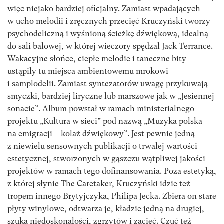
więc niejako bardziej oficjalny. Zamiast wpadających
w ucho melodii i zręcznych przecięć Kruczyński tworzy
psychodeliczną i wyśnioną ścieżkę dźwiękową, idealną
do sali balowej, w której wieczory spędzał Jack Terrance.
Wakacyjne słońce, ciepłe melodie i taneczne bity
ustąpiły tu miejsca ambientowemu mrokowi
i samplodelii. Zamiast syntezatorów uwagę przykuwają
smyczki, bardziej liryczne lub marszowe jak w „Jesiennej
sonacie”. Album powstał w ramach ministerialnego
projektu „Kultura w sieci” pod nazwą „Muzyka polska
na emigracji – kolaż dźwiękowy”. Jest pewnie jedną
z niewielu sensownych publikacji o trwałej wartości
estetycznej, stworzonych w gąszczu wątpliwej jakości
projektów w ramach tego dofinansowania. Poza estetyką,
z której słynie The Caretaker, Kruczyński idzie też
tropem innego Brytyjczyka, Philipa Jecka. Zbiera on stare
płyty winylowe, odtwarza je, kładzie jedną na drugiej,
szuka niedoskonałości, zgrzytów i zacięć. Czuć też