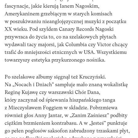
fascynacje, jakie kierują Ianem Nagoskim,
Amerykaninem grzebiącym w starych komisach
w poszukiwaniu nieanglojęzycznej muzyki z początku
XX wieku. Pod szyldem Canary Records Nagoski
przywraca do życia to, co na szelakowych płytach
wydawali tacy majorsi, jak Columbia czy Victor chcący
trafić do mniejszości etnicznych w USA. Wszystkiemu
towarzyszy estetyka przykurzonego nośnika.
Po szelakowe albumy sięgnął też Kruczyński.
Na „Nocach i Dniach” sampluje mało znaną wokalistkę
Reginę Kujawę czy warszawski Chór Dana,
który zaczynał od śpiewania hiszpańskiego tanga
z Mieczysławem Foggiem w składzie. Pobrzmiewa
również głos Anny Jantar, w „Zanim Zaśniesz” podbity
ciężkim brzmieniem kontrabasu. A w „Jesteś” punktuje
go pełen pogłosów saksofon zabrudzony trzaskami płyt,