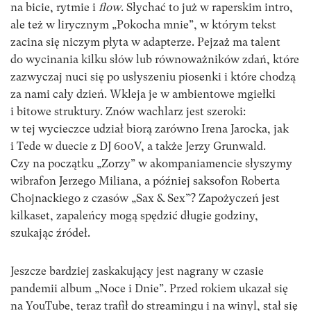
na bicie, rytmie i
flow
. Słychać to już w raperskim intro,
ale też w lirycznym „Pokocha mnie”, w którym tekst
zacina się niczym płyta w adapterze. Pejzaż ma talent
do wycinania kilku słów lub równoważników zdań, które
zazwyczaj nuci się po usłyszeniu piosenki i które chodzą
za nami cały dzień. Wkleja je w ambientowe mgiełki
i bitowe struktury. Znów wachlarz jest szeroki:
w tej wycieczce udział biorą zarówno Irena Jarocka, jak
i Tede w duecie z DJ 600V, a także Jerzy Grunwald.
Czy na początku „Zorzy” w akompaniamencie słyszymy
wibrafon Jerzego Miliana, a później saksofon Roberta
Chojnackiego z czasów „Sax & Sex”? Zapożyczeń jest
kilkaset, zapaleńcy mogą spędzić długie godziny,
szukając źródeł.
Jeszcze bardziej zaskakujący jest nagrany w czasie
pandemii album „Noce i Dnie”. Przed rokiem ukazał się
na YouTube, teraz trafił do streamingu i na winyl, stał się