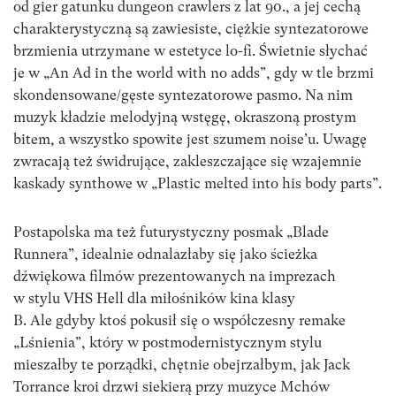
od gier gatunku dungeon crawlers z lat 90., a jej cechą
charakterystyczną są zawiesiste, ciężkie syntezatorowe
brzmienia utrzymane w estetyce lo-fi. Świetnie słychać
je w „An Ad in the world with no adds”, gdy w tle brzmi
skondensowane/gęste syntezatorowe pasmo. Na nim
muzyk kładzie melodyjną wstęgę, okraszoną prostym
bitem, a wszystko spowite jest szumem noise’u. Uwagę
zwracają też świdrujące, zakleszczające się wzajemnie
kaskady synthowe w „Plastic melted into his body parts”.
Postapolska ma też futurystyczny posmak „Blade
Runnera”, idealnie odnalazłaby się jako ścieżka
dźwiękowa filmów prezentowanych na imprezach
w stylu VHS Hell dla miłośników kina klasy
B. Ale gdyby ktoś pokusił się o współczesny remake
„Lśnienia”, który w postmodernistycznym stylu
mieszałby te porządki, chętnie obejrzałbym, jak Jack
Torrance kroi drzwi siekierą przy muzyce Mchów