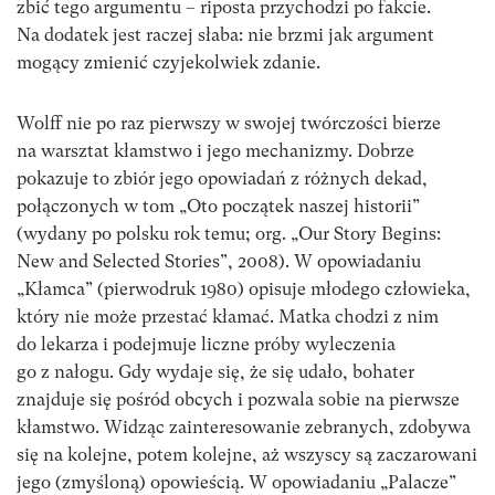
zbić tego argumentu – riposta przychodzi po fakcie.
Na dodatek jest raczej słaba: nie brzmi jak argument
mogący zmienić czyjekolwiek zdanie.
Wolff nie po raz pierwszy w swojej twórczości bierze
na warsztat kłamstwo i jego mechanizmy. Dobrze
pokazuje to zbiór jego opowiadań z różnych dekad,
połączonych w tom „Oto początek naszej historii”
(wydany po polsku rok temu; org. „Our Story Begins:
New and Selected Stories”, 2008). W opowiadaniu
„Kłamca” (pierwodruk 1980) opisuje młodego człowieka,
który nie może przestać kłamać. Matka chodzi z nim
do lekarza i podejmuje liczne próby wyleczenia
go z nałogu. Gdy wydaje się, że się udało, bohater
znajduje się pośród obcych i pozwala sobie na pierwsze
kłamstwo. Widząc zainteresowanie zebranych, zdobywa
się na kolejne, potem kolejne, aż wszyscy są zaczarowani
jego (zmyśloną) opowieścią. W opowiadaniu „Palacze”