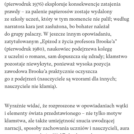
(pierwodruk 1976) eksploruje konsekwencje zatajenia
prawdy – za palenie papierosów zostaje wydalony
ze szkoły uczeń, który w tym momencie nie palił; według
narratora kara jest zasłużona, bo bohater należał
do grupy palaczy. W jeszcze innym opowiadaniu,
zatytułowanym „Epizod z życia profesora Brooke’a”
(pierwodruk 1980), naukowiec podejrzewa kolegę
z uczelni o romans, sam dopuszcza się zdrady; kłamstwo
pozostaje niewykryte, ponieważ wysoka pozycja
zawodowa Brooke’a praktycznie oczyszcza
go z podejrzeń (nauczyciele są wzorami dla innych;
nauczyciele nie kłamią).
Wyraźnie widać, że rozproszone w opowiadaniach wątki
i elementy świata przedstawionego – nie tylko motyw
kłamstwa, ale także umiejętność snucia uwodzącej
narracji, sposoby zachowania uczniów i nauczycieli, aura