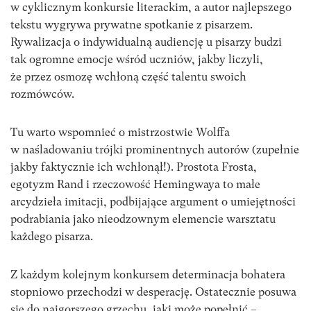
w cyklicznym konkursie literackim, a autor najlepszego
tekstu wygrywa prywatne spotkanie z pisarzem.
Rywalizacja o indywidualną audiencję u pisarzy budzi
tak ogromne emocje wśród uczniów, jakby liczyli,
że przez osmozę wchłoną część talentu swoich
rozmówców.
Tu warto wspomnieć o mistrzostwie Wolffa
w naśladowaniu trójki prominentnych autorów (zupełnie
jakby faktycznie ich wchłonął!). Prostota Frosta,
egotyzm Rand i rzeczowość Hemingwaya to małe
arcydzieła imitacji, podbijające argument o umiejętności
podrabiania jako nieodzownym elemencie warsztatu
każdego pisarza.
Z każdym kolejnym konkursem determinacja bohatera
stopniowo przechodzi w desperację. Ostatecznie posuwa
się do najgorszego grzechu, jaki może popełnić –