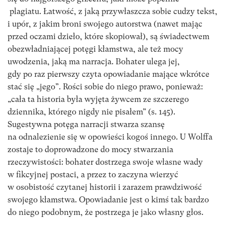
plagiatu. Łatwość, z jaką przywłaszcza sobie cudzy tekst,
i upór, z jakim broni swojego autorstwa (nawet mając
przed oczami dzieło, które skopiował), są świadectwem
obezwładniającej potęgi kłamstwa, ale też mocy
uwodzenia, jaką ma narracja. Bohater ulega jej,
gdy po raz pierwszy czyta opowiadanie mające wkrótce
stać się „jego”. Rości sobie do niego prawo, ponieważ:
„cała ta historia była wyjęta żywcem ze szczerego
dziennika, którego nigdy nie pisałem” (s. 145).
Sugestywna potęga narracji stwarza szansę
na odnalezienie się w opowieści kogoś innego. U Wolffa
zostaje to doprowadzone do mocy stwarzania
rzeczywistości: bohater dostrzega swoje własne wady
w fikcyjnej postaci, a przez to zaczyna wierzyć
w osobistość czytanej historii i zarazem prawdziwość
swojego kłamstwa. Opowiadanie jest o kimś tak bardzo
do niego podobnym, że postrzega je jako własny głos.