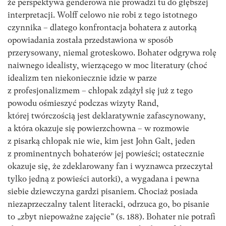
że perspektywa genderowa nie prowadzi tu do głębszej
interpretacji. Wolff celowo nie robi z tego istotnego
czynnika – dlatego konfrontacja bohatera z autorką
opowiadania została przedstawiona w sposób
przerysowany, niemal groteskowo. Bohater odgrywa rolę
naiwnego idealisty, wierzącego w moc literatury (choć
idealizm ten niekoniecznie idzie w parze
z profesjonalizmem – chłopak zdążył się już z tego
powodu ośmieszyć podczas wizyty Rand,
której twórczością jest deklaratywnie zafascynowany,
a która okazuje się powierzchowna – w rozmowie
z pisarką chłopak nie wie, kim jest John Galt, jeden
z prominentnych bohaterów jej powieści; ostatecznie
okazuje się, że zdeklarowany fan i wyznawca przeczytał
tylko jedną z powieści autorki), a wygadana i pewna
siebie dziewczyna gardzi pisaniem. Chociaż posiada
niezaprzeczalny talent literacki, odrzuca go, bo pisanie
to „zbyt niepoważne zajęcie” (s. 188). Bohater nie potrafi