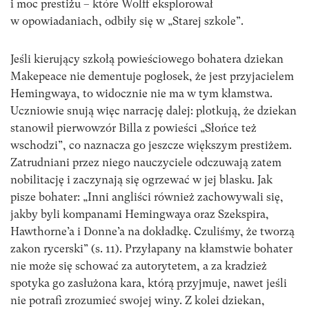
i moc prestiżu – które Wolff eksplorował
w opowiadaniach, odbiły się w „Starej szkole”.
Jeśli kierujący szkołą powieściowego bohatera dziekan
Makepeace nie dementuje pogłosek, że jest przyjacielem
Hemingwaya, to widocznie nie ma w tym kłamstwa.
Uczniowie snują więc narrację dalej: plotkują, że dziekan
stanowił pierwowzór Billa z powieści „Słońce też
wschodzi”, co naznacza go jeszcze większym prestiżem.
Zatrudniani przez niego nauczyciele odczuwają zatem
nobilitację i zaczynają się ogrzewać w jej blasku. Jak
pisze bohater: „Inni angliści również zachowywali się,
jakby byli kompanami Hemingwaya oraz Szekspira,
Hawthorne’a i Donne’a na dokładkę. Czuliśmy, że tworzą
zakon rycerski” (s. 11). Przyłapany na kłamstwie bohater
nie może się schować za autorytetem, a za kradzież
spotyka go zasłużona kara, którą przyjmuje, nawet jeśli
nie potrafi zrozumieć swojej winy. Z kolei dziekan,