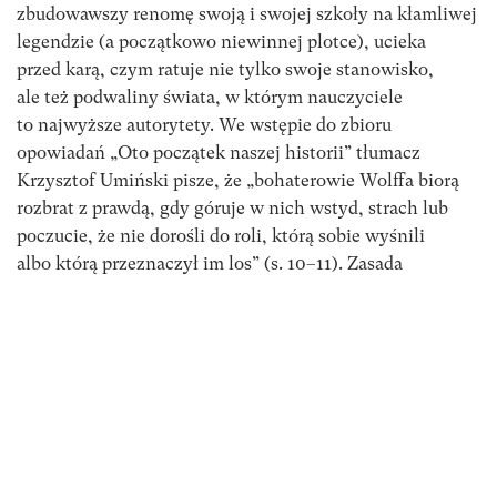
zbudowawszy renomę swoją i swojej szkoły na kłamliwej
legendzie (a początkowo niewinnej plotce), ucieka
przed karą, czym ratuje nie tylko swoje stanowisko,
ale też podwaliny świata, w którym nauczyciele
to najwyższe autorytety. We wstępie do zbioru
opowiadań „Oto początek naszej historii” tłumacz
Krzysztof Umiński pisze, że „bohaterowie Wolffa biorą
rozbrat z prawdą, gdy góruje w nich wstyd, strach lub
poczucie, że nie dorośli do roli, którą sobie wyśnili
albo którą przeznaczył im los” (s. 10–11). Zasada
ta sprawdza się także w „Starej szkole”: główny bohater
ostatecznie zostaje pisarzem, a prawdę o przyjaźni
dziekana z Hemingwayem poznają tylko nieliczni
wtajemniczeni, którym zależy na utrzymaniu tajemnicy.
Każdy zostaje zatem w roli, w której się obsadził.
Wszystko na scenie dorosłości poukładało się
w najlepszym porządku. Prawda nie jest tu nikomu
potrzebna.