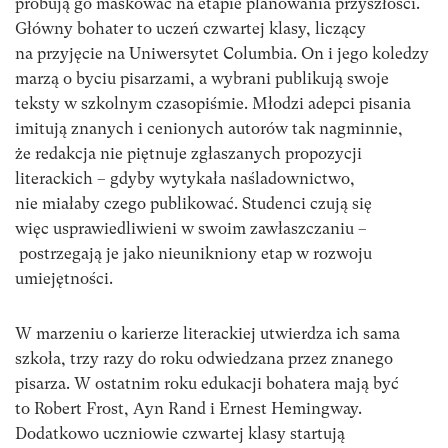
próbują go maskować na etapie planowania przyszłości.
Główny bohater to uczeń czwartej klasy, liczący
na przyjęcie na Uniwersytet Columbia. On i jego koledzy
marzą o byciu pisarzami, a wybrani publikują swoje
teksty w szkolnym czasopiśmie. Młodzi adepci pisania
imitują znanych i cenionych autorów tak nagminnie,
że redakcja nie piętnuje zgłaszanych propozycji
literackich – gdyby wytykała naśladownictwo,
nie miałaby czego publikować. Studenci czują się
więc usprawiedliwieni w swoim zawłaszczaniu –
postrzegają je jako nieunikniony etap w rozwoju
umiejętności.
W marzeniu o karierze literackiej utwierdza ich sama
szkoła, trzy razy do roku odwiedzana przez znanego
pisarza. W ostatnim roku edukacji bohatera mają być
to Robert Frost, Ayn Rand i Ernest Hemingway.
Dodatkowo uczniowie czwartej klasy startują