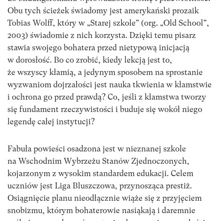
Obu tych ścieżek świadomy jest amerykański prozaik
Tobias Wolff, który w „Starej szkole” (org. „Old School”,
2003) świadomie z nich korzysta. Dzięki temu pisarz
stawia swojego bohatera przed nietypową inicjacją
w dorosłość. Bo co zrobić, kiedy lekcją jest to,
że wszyscy kłamią, a jedynym sposobem na sprostanie
wyzwaniom dojrzałości jest nauka tkwienia w kłamstwie
i ochrona go przed prawdą? Co, jeśli z kłamstwa tworzy
się fundament rzeczywistości i buduje się wokół niego
legendę całej instytucji?
Fabuła powieści osadzona jest w nieznanej szkole
na Wschodnim Wybrzeżu Stanów Zjednoczonych,
kojarzonym z wysokim standardem edukacji. Celem
uczniów jest Liga Bluszczowa, przynosząca prestiż.
Osiągnięcie planu nieodłącznie wiąże się z przyjęciem
snobizmu, którym bohaterowie nasiąkają i daremnie