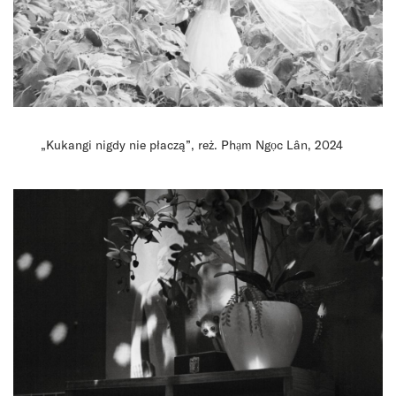
„Kukangi nigdy nie płaczą”, reż. Phạm Ngọc Lân, 2024