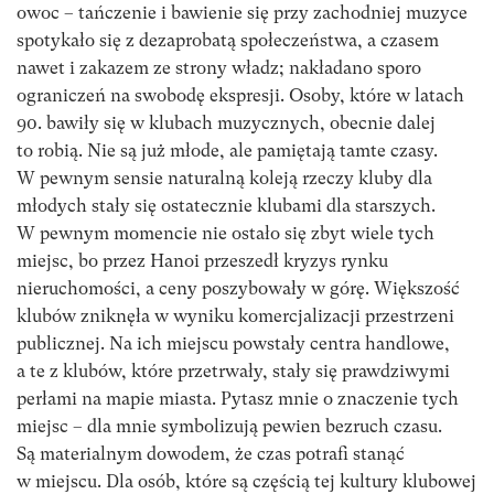
owoc – tańczenie i bawienie się przy zachodniej muzyce
spotykało się z dezaprobatą społeczeństwa, a czasem
nawet i zakazem ze strony władz; nakładano sporo
ograniczeń na swobodę ekspresji. Osoby, które w latach
90. bawiły się w klubach muzycznych, obecnie dalej
to robią. Nie są już młode, ale pamiętają tamte czasy.
W pewnym sensie naturalną koleją rzeczy kluby dla
młodych stały się ostatecznie klubami dla starszych.
W pewnym momencie nie ostało się zbyt wiele tych
miejsc, bo przez Hanoi przeszedł kryzys rynku
nieruchomości, a ceny poszybowały w górę. Większość
klubów zniknęła w wyniku komercjalizacji przestrzeni
publicznej. Na ich miejscu powstały centra handlowe,
a te z klubów, które przetrwały, stały się prawdziwymi
perłami na mapie miasta. Pytasz mnie o znaczenie tych
miejsc – dla mnie symbolizują pewien bezruch czasu.
Są materialnym dowodem, że czas potrafi stanąć
w miejscu. Dla osób, które są częścią tej kultury klubowej