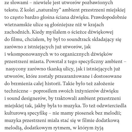
ze słowami – niewiele jest utworów pozbawionych
tekstu. Z kolei „naturalny” ambient przestrzeni miejskiej
to często bardzo głośna ściana dźwięku. Prawdopodobnie
wietnamskie ulice są głośniejsze niż w krajach
zachodnich. Kiedy myślałem o ścieżce dźwiękowej
do filmu, chciałem, by był to soundtrack składający się
zarówno z istniejących już utworów, jak
i wkomponowanych w to organicznych dźwięków
przestrzeni miasta. Powstał z tego specyficzny ambient –
nasycony zarówno tkanką ulicy, jak i istniejących już
utworów, które zostały przearanżowane i dostosowane
do brzmienia całej historii. Takie było też założenie
techniczne – poprosiłem swoich inżynierów dźwięku
i sound designerów, by traktowali ambient przestrzeni
miejskiej tak, jakby była to muzyka. To też odzwierciedla
kulturową specyfikę – nie mamy piosenek bez melodii;
muzyka przestrzeni miała stać się w filmie dodatkową
melodią, dodatkowym rytmem, w którym żyją