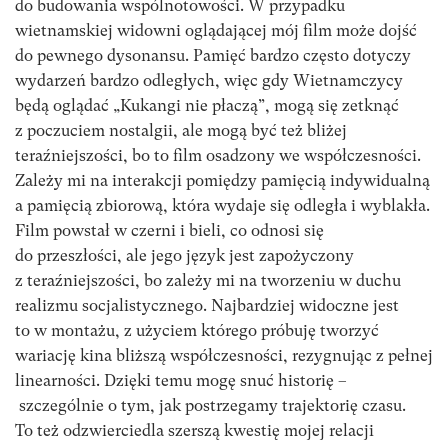
do budowania wspólnotowości. W przypadku
wietnamskiej widowni oglądającej mój film może dojść
do pewnego dysonansu. Pamięć bardzo często dotyczy
wydarzeń bardzo odległych, więc gdy Wietnamczycy
będą oglądać „Kukangi nie płaczą”, mogą się zetknąć
z poczuciem nostalgii, ale mogą być też bliżej
teraźniejszości, bo to film osadzony we współczesności.
Zależy mi na interakcji pomiędzy pamięcią indywidualną
a pamięcią zbiorową, która wydaje się odległa i wyblakła.
Film powstał w czerni i bieli, co odnosi się
do przeszłości, ale jego język jest zapożyczony
z teraźniejszości, bo zależy mi na tworzeniu w duchu
realizmu socjalistycznego. Najbardziej widoczne jest
to w montażu, z użyciem którego próbuję tworzyć
wariację kina bliższą współczesności, rezygnując z pełnej
linearności. Dzięki temu mogę snuć historię –
szczególnie o tym, jak postrzegamy trajektorię czasu.
To też odzwierciedla szerszą kwestię mojej relacji