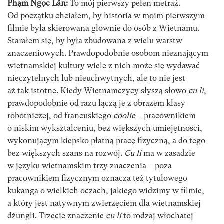
Phạm Ngọc Lân:
To mój pierwszy pełen metraż.
Od początku chciałem, by historia w moim pierwszym
filmie była skierowana głównie do osób z Wietnamu.
Starałem się, by była zbudowana z wielu warstw
znaczeniowych. Prawdopodobnie osobom nieznającym
wietnamskiej kultury wiele z nich może się wydawać
nieczytelnych lub nieuchwytnych, ale to nie jest
aż tak istotne. Kiedy Wietnamczycy słyszą słowo
cu li
,
prawdopodobnie od razu łączą je z obrazem klasy
robotniczej, od francuskiego
coolie
– pracownikiem
o niskim wykształceniu, bez większych umiejętności,
wykonującym kiepsko płatną pracę fizyczną, a do tego
bez większych szans na rozwój.
Cu li
ma w zasadzie
w języku wietnamskim trzy znaczenia – poza
pracownikiem fizycznym oznacza też tytułowego
kukanga o wielkich oczach, jakiego widzimy w filmie,
a który jest natywnym zwierzęciem dla wietnamskiej
dżungli. Trzecie znaczenie
cu li
to rodzaj włochatej