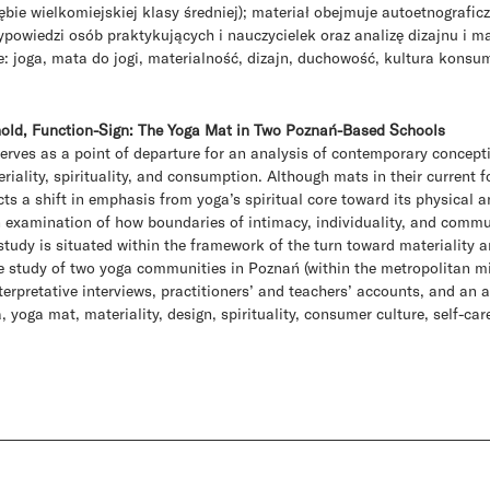
ębie wielkomiejskiej klasy średniej); materiał obejmuje autoetnografi
ypowiedzi osób praktykujących i nauczycielek oraz analizę dizajnu i 
: joga, mata do jogi, materialność, dizajn, duchowość, kultura kons
old, Function-Sign: The Yoga Mat in Two Poznań-Based Schools
rves as a point of departure for an analysis of contemporary conceptio
eriality, spirituality, and consumption. Although mats in their current f
cts a shift in emphasis from yoga’s spiritual core toward its physical 
examination of how boundaries of intimacy, individuality, and communi
 study is situated within the framework of the turn toward materiality 
se study of two yoga communities in Poznań (within the metropolitan mi
terpretative interviews, practitioners’ and teachers’ accounts, and an
 yoga mat, materiality, design, spirituality, consumer culture, self-car