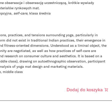
czne obserwacje i obserwację uczestniczącą, krótkie wywiady
materiałów rynkowych mat.
umpcyjna,
self-care
, klasa średnia
ns, practices, and tensions surrounding yoga, particularly in
orm did not exist in traditional Indian practices, their emergence in
and fitness-oriented dimensions. Understood as a liminal object, the
ty are negotiated, as well as how practices of self-care are
and research on consumer culture and aesthetics. It is based on a
ddle class), drawing on autoethnographic observation, participant
 analysis of yoga mat design and marketing materials.
e, middle class
Dodaj do koszyka