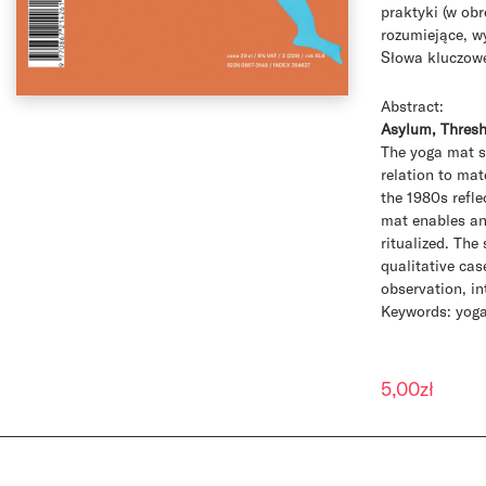
praktyki (w obr
rozumiejące, w
Słowa kluczowe
Abstract:
Asylum, Thresh
The yoga mat se
relation to mat
the 1980s refle
mat enables an 
ritualized. The
qualitative ca
observation, in
Keywords: yoga,
5,00
zł