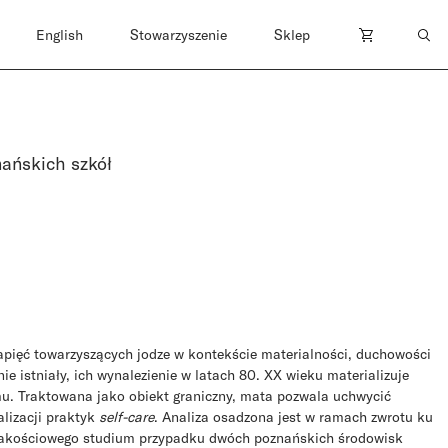
English
Stowarzyszenie
Sklep
nańskich szkół
apięć towarzyszących jodze w kontekście materialności, duchowości
e istniały, ich wynalezienie w latach 80. XX wieku materializuje
mu. Traktowana jako obiekt graniczny, mata pozwala uchwycić
alizacji praktyk
self-care
. Analiza osadzona jest w ramach zwrotu ku
r jakościowego studium przypadku dwóch poznańskich środowisk