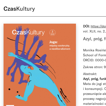
DOI:
https://d
vol. XLII, no. 2
Azyl, próg,
Monika Rosińs
School of For
ORCID: 0000-
Zakres stron: 
Abstrakt:
Azyl, próg, fu
Mata do jogi s
i konsumpcji. 
przesunięcie a
procesy negocj
materialności 