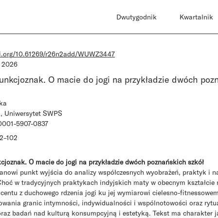
Dwutygodnik
Kwartalnik
oi.org/10.61269/r26n2add/WUWZ3447
, 2026
 funkcjoznak. O macie do jogi na przykładzie dwóch poz
ka
m, Uniwersytet SWPS
0001-5907-0837
92–102
nkcjoznak. O macie do jogi na przykładzie dwóch poznańskich szkół
tanowi punkt wyjścia do analizy współczesnych wyobrażeń, praktyk i n
Choć w tradycyjnych praktykach indyjskich maty w obecnym kształcie ni
kcentu z duchowego rdzenia jogi ku jej wymiarowi cielesno-fitnessowe
owania granic intymności, indywidualności i wspólnotowości oraz rytu
oraz badań nad kulturą konsumpcyjną i estetyką. Tekst ma charakte