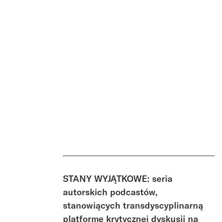
STANY WYJĄTKOWE: seria
autorskich podcastów,
stanowiących transdyscyplinarną
platformę krytycznej dyskusji na