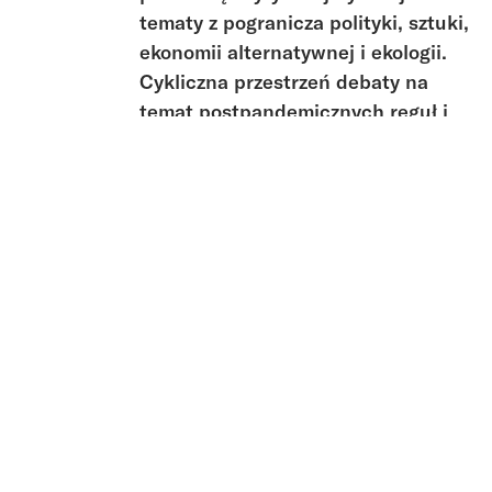
tematy z pogranicza polityki, sztuki,
ekonomii alternatywnej i ekologii.
Cykliczna przestrzeń debaty na
temat postpandemicznych reguł i
rzeczywistości polikryzysu, które
wymagają od nas ponownej
redefinicji pojęcia wyjątku.
Definicje te ustalane są na drodze
doświadczenia wielu (mniej lub
bardziej zauważalnych) stanów
wyjątkowych.
Newsletter