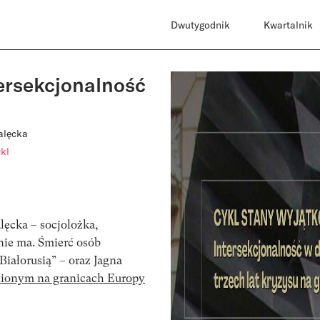
Dwutygodnik
Kwartalnik
rsekcjonalność
alęcka
kl
lęcka – socjolożka,
 nie ma. Śmierć osób
Białorusią” – oraz Jagna
nionym na granicach Europy