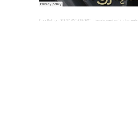
Czas Kultury
·
STANY WYJĄTKOWE: Intersekcjonalność i dokumenta